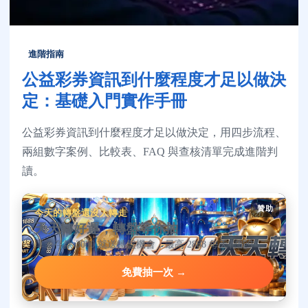
進階指南
公益彩券資訊到什麼程度才足以做決
定：基礎入門實作手冊
公益彩券資訊到什麼程度才足以做決定，用四步流程、
兩組數字案例、比較表、FAQ 與查核清單完成進階判
讀。
贊助
今天的轉盤還沒人轉走
天天轉好運，轉盤等你抽
單筆存款 3000 就送轉盤機會，最高 2888 每天都能中。
免費抽一次 →