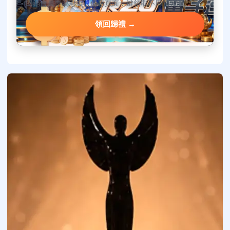
回鍋會員專屬彩金，優惠頁面一鍵領取不用問客服。
領回歸禮 →