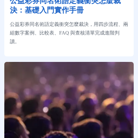
公益彩券同名術語定義衝突怎麼裁
決：基礎入門實作手冊
公益彩券同名術語定義衝突怎麼裁決，用四步流程、兩
組數字案例、比較表、FAQ 與查核清單完成進階判
讀。