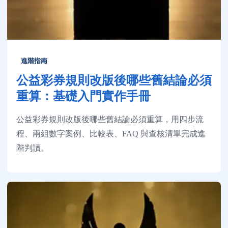
進階指南
公益彩券規則改版後哪些舊結論必須
重算：基礎入門實作手冊
公益彩券規則改版後哪些舊結論必須重算，用四步流
程、兩組數字案例、比較表、FAQ 與查核清單完成進
階判讀。