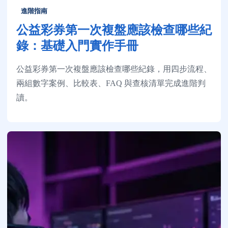
進階指南
公益彩券第一次複盤應該檢查哪些紀
錄：基礎入門實作手冊
公益彩券第一次複盤應該檢查哪些紀錄，用四步流程、
兩組數字案例、比較表、FAQ 與查核清單完成進階判
讀。