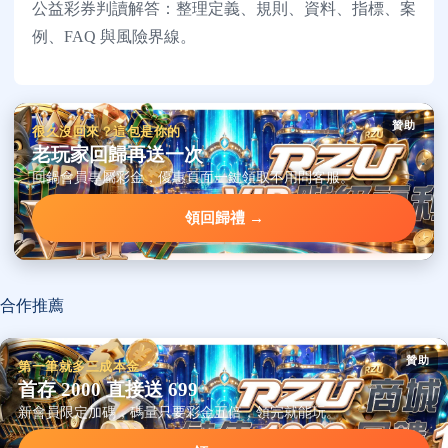
公益彩券判讀解答：整理定義、規則、資料、指標、案
例、FAQ 與風險界線。
贊助
很久沒回來？這包是你的
老玩家回歸再送一次
回鍋會員專屬彩金，優惠頁面一鍵領取不用問客服。
領回歸禮 →
合作推薦
贊助
第一筆就多三成本金
首存 2000 直接送 699
新會員限定加碼，碼量只要彩金五倍，領完就能玩。