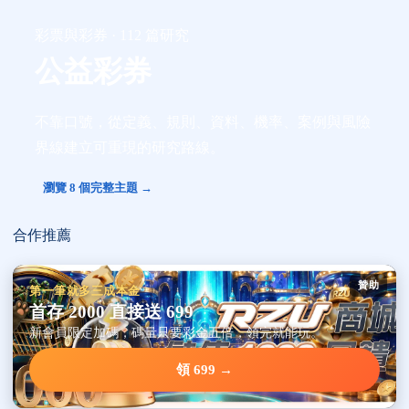
彩票與彩券 · 112 篇研究
公益彩券
不靠口號，從定義、規則、資料、機率、案例與風險
界線建立可重現的研究路線。
瀏覽 8 個完整主題 →
合作推薦
贊助
第一筆就多三成本金
首存 2000 直接送 699
新會員限定加碼，碼量只要彩金五倍，領完就能玩。
領 699 →