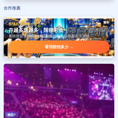
合作推薦
贊助
你現在卡在哪一階？
存越多送越多，階梯彩金
累積儲值達標自動解鎖對應彩金，階梯越高送越狠。
看我能領多少 →