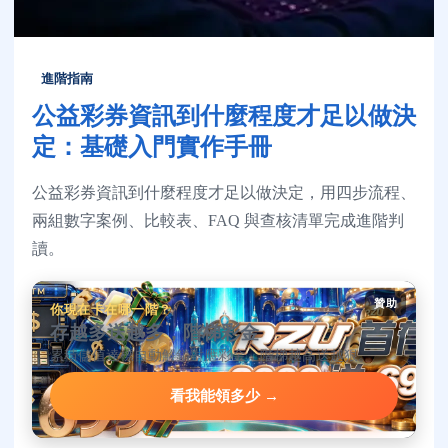
進階指南
公益彩券資訊到什麼程度才足以做決
定：基礎入門實作手冊
公益彩券資訊到什麼程度才足以做決定，用四步流程、
兩組數字案例、比較表、FAQ 與查核清單完成進階判
讀。
贊助
你現在卡在哪一階？
存越多送越多，階梯彩金
累積儲值達標自動解鎖對應彩金，階梯越高送越狠。
看我能領多少 →