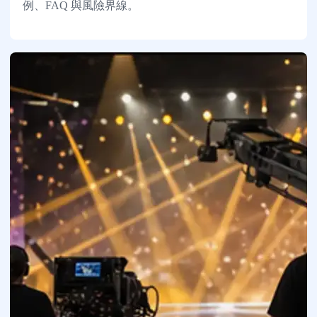
例、FAQ 與風險界線。