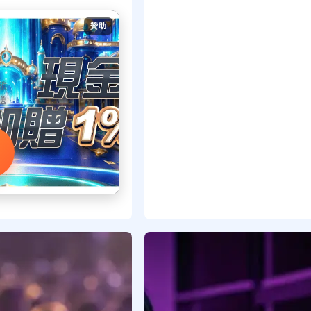
贊助
，
鎖
送