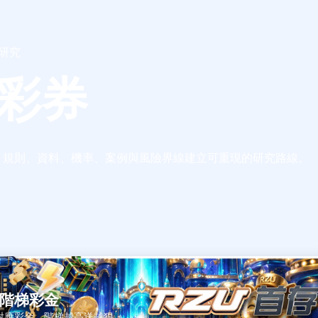
篇研究
彩券
、規則、資料、機率、案例與風險界線建立可重現的研究路線。
階梯彩金
對應彩金，階梯越高送越狠。