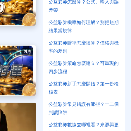
公益彩券怎麼算？公式、輸入與誤
差帶
公益彩券機率如何理解？別把短期
結果當規律
公益彩券賠率怎麼換算？價格與機
率的差別
贊助
公益彩券策略怎麼建立？可重現的
四步流程
公益彩券新手怎麼開始？第一份檢
核表
公益彩券常見錯誤有哪些？十二個
判讀陷阱
公益彩券數據去哪裡看？來源與更