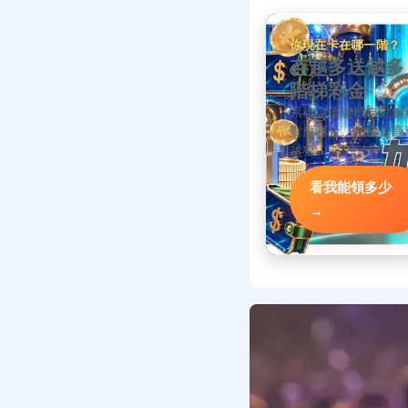
你現在卡在哪一階？
存越多送越多
階梯彩金
累積儲值達標自動解
對應彩金，階梯越高
越狠。
看我能領多少
→