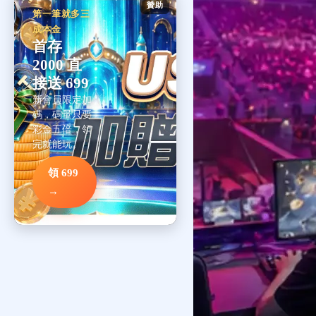
贊助
第一筆就多三
成本金
首存
2000 直
接送 699
新會員限定加
碼，碼量只要
彩金五倍，領
完就能玩。
領 699
→