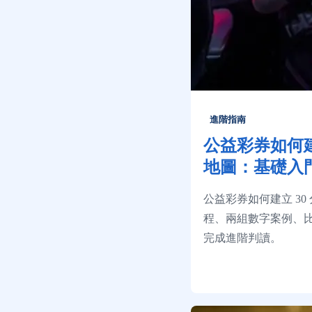
進階指南
公益彩券如何建
地圖：基礎入
公益彩券如何建立 3
程、兩組數字案例、比
完成進階判讀。