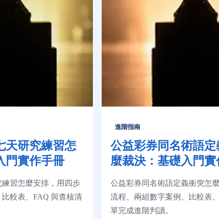
進階指南
七天研究練習怎
公益彩券同名術語定
入門實作手冊
麼裁決：基礎入門實
究練習怎麼安排，用四步
公益彩券同名術語定義衝突怎
比較表、FAQ 與查核清
流程、兩組數字案例、比較表、F
單完成進階判讀。