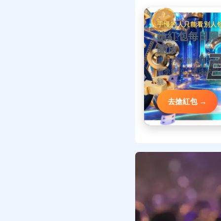
手慢的人只能看別人
搶紅包每日限
開放
當日存款達標即可到
頁搶紅包，手速決定
額。
去搶紅包 →