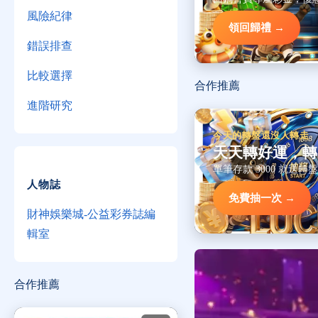
風險紀律
領回歸禮 →
錯誤排查
比較選擇
合作推薦
進階研究
今天的轉盤還沒人轉走
天天轉好運，轉
單筆存款 3000 就送轉
人物誌
免費抽一次 →
財神娛樂城-公益彩券誌編
輯室
合作推薦