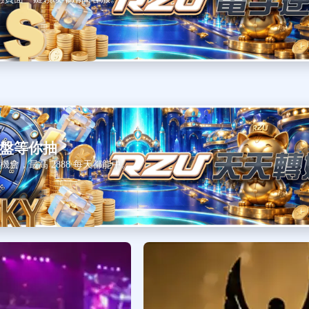
盤等你抽
盤機會，最高 2888 每天都能中。