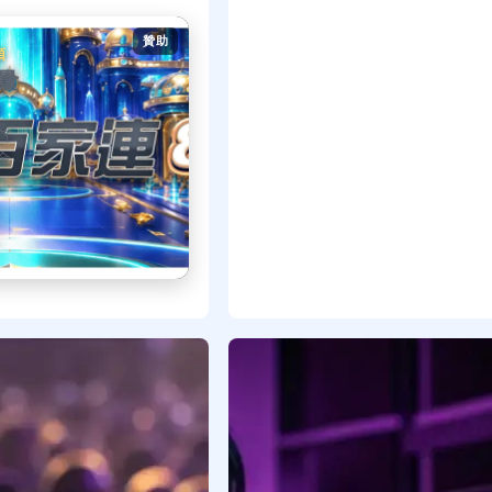
贊助
領
量
首
金