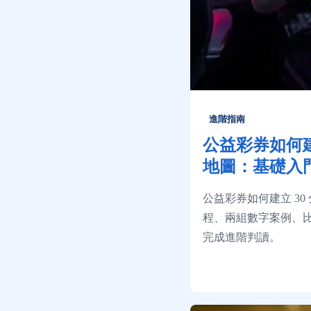
進階指南
公益彩券如何建
地圖：基礎入
公益彩券如何建立 3
程、兩組數字案例、比
完成進階判讀。