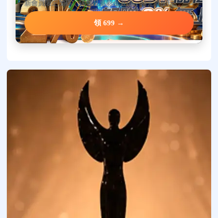
新會員限定加碼，碼量只要彩金五倍，領完就能玩。
領 699 →