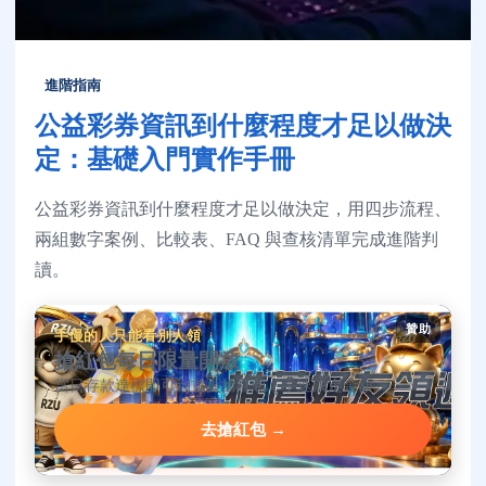
進階指南
公益彩券資訊到什麼程度才足以做決
定：基礎入門實作手冊
公益彩券資訊到什麼程度才足以做決定，用四步流程、
兩組數字案例、比較表、FAQ 與查核清單完成進階判
讀。
贊助
手慢的人只能看別人領
搶紅包每日限量開放
當日存款達標即可到首頁搶紅包，手速決定金額。
去搶紅包 →