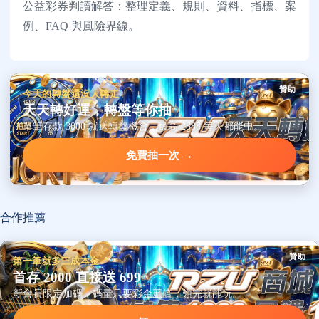
公益彩券判讀解答：整理定義、規則、資料、指標、案
例、FAQ 與風險界線。
贊助
今天的轉盤還沒人轉走
天天轉好運，轉盤等你抽
單筆存款 3000 就送轉盤機會，最高 2888 每天都能中。
免費抽一次 →
合作推薦
贊助
第一筆就多三成本金
首存 2000 直接送 699
新會員限定加碼，碼量只要彩金五倍，領完就能玩。