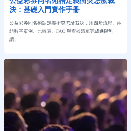
公益彩券同名術語定義衝突怎麼裁
決：基礎入門實作手冊
公益彩券同名術語定義衝突怎麼裁決，用四步流程、兩
組數字案例、比較表、FAQ 與查核清單完成進階判
讀。