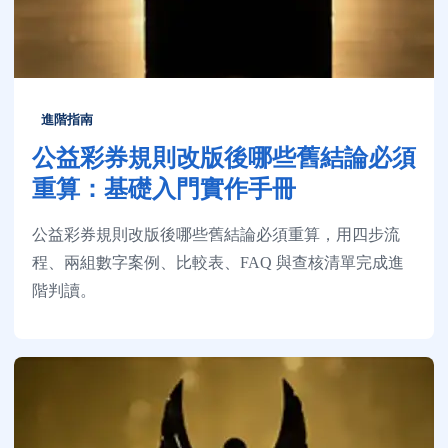
進階指南
公益彩券規則改版後哪些舊結論必須
重算：基礎入門實作手冊
公益彩券規則改版後哪些舊結論必須重算，用四步流
程、兩組數字案例、比較表、FAQ 與查核清單完成進
階判讀。