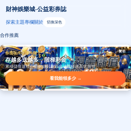
財神娛樂城-公益彩券誌
探索
主題
專欄
關於
切換深色
合作推薦
贊助
你現在卡在哪一階？
存越多送越多，階梯彩金
累積儲值達標自動解鎖對應彩金，階梯越高送越狠。
看我能領多少 →