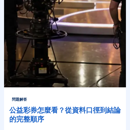
問題解答
公益彩券怎麼看？從資料口徑到結論
的完整順序