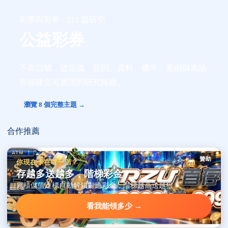
彩票與彩券 · 112 篇研究
公益彩券
不靠口號，從定義、規則、資料、機率、案例與風險
界線建立可重現的研究路線。
瀏覽 8 個完整主題 →
合作推薦
贊助
你現在卡在哪一階？
存越多送越多，階梯彩金
累積儲值達標自動解鎖對應彩金，階梯越高送越狠。
看我能領多少 →