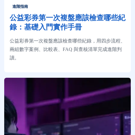
進階指南
公益彩券第一次複盤應該檢查哪些紀
錄：基礎入門實作手冊
公益彩券第一次複盤應該檢查哪些紀錄，用四步流程、
兩組數字案例、比較表、FAQ 與查核清單完成進階判
讀。