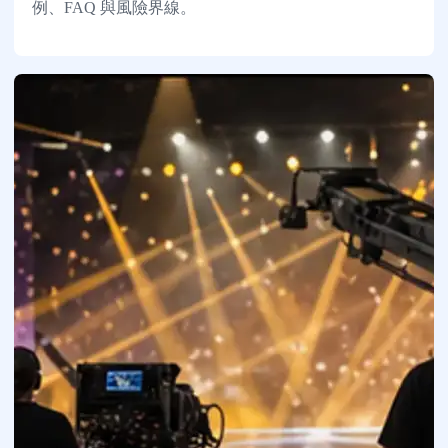
例、FAQ 與風險界線。