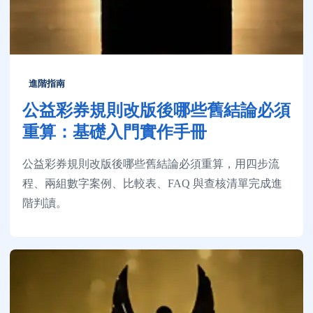
進階指南
公益彩券規則改版後哪些舊結論必須
重算：基礎入門實作手冊
公益彩券規則改版後哪些舊結論必須重算，用四步流
程、兩組數字案例、比較表、FAQ 與查核清單完成進
階判讀。