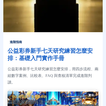
進階指南
公益彩券新手七天研究練習怎麼安
排：基礎入門實作手冊
公益彩券新手七天研究練習怎麼安排，用四步流程、兩
組數字案例、比較表、FAQ 與查核清單完成進階判
讀。
贊助
很久沒回來？這包是你的
老玩家回歸再送一次