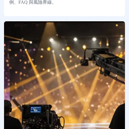
例、FAQ 與風險界線。