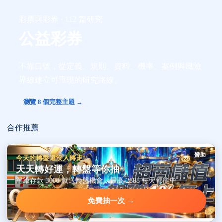
彩票與彩券 · 112 篇研究
公益彩券
不靠口號，從定義、規則、資料、機率、案例與風險
界線建立可重現的研究路線。
瀏覽 8 個完整主題 →
合作推薦
贊助
今天的轉盤還沒人轉走
天天轉好運，轉盤等你抽
單筆存款 3000 就送轉盤機會，最高 2888 每天都能中。
免費抽一次 →