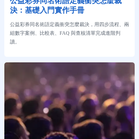
公益彩券同名術語定義衝突怎麼裁
決：基礎入門實作手冊
公益彩券同名術語定義衝突怎麼裁決，用四步流程、兩
組數字案例、比較表、FAQ 與查核清單完成進階判
讀。