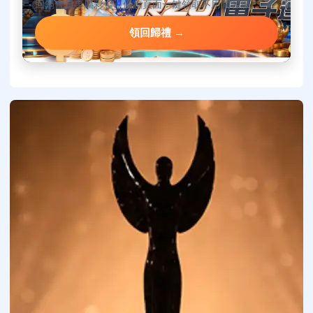
回鍋會員專屬彩金，優惠頁面一鍵領取不用問客服。
領回歸禮 →