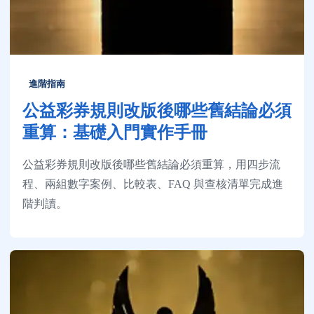
進階指南
公益彩券規則改版後哪些舊結論必須
重算：基礎入門實作手冊
公益彩券規則改版後哪些舊結論必須重算，用四步流
程、兩組數字案例、比較表、FAQ 與查核清單完成進
階判讀。