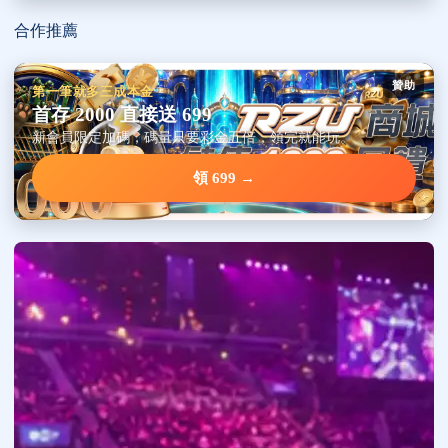
合作推薦
贊助
第一筆就多三成本金
首存 2000 直接送 699
新會員限定加碼，碼量只要彩金五倍，領完就能玩。
領 699 →