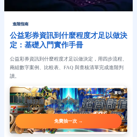
進階指南
公益彩券資訊到什麼程度才足以做決
定：基礎入門實作手冊
公益彩券資訊到什麼程度才足以做決定，用四步流程、
兩組數字案例、比較表、FAQ 與查核清單完成進階判
讀。
贊助
今天的轉盤還沒人轉走
天天轉好運，轉盤等你抽
單筆存款 3000 就送轉盤機會，最高 2888 每天都能中。
免費抽一次 →