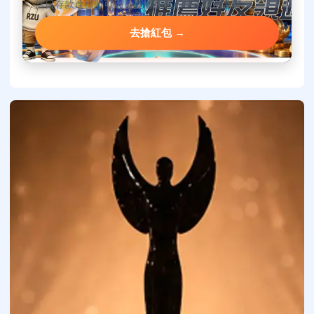
當日存款達標即可到首頁搶紅包，手速決定金額。
去搶紅包 →