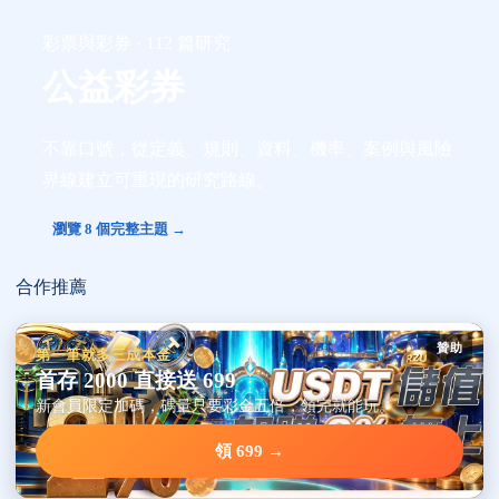
彩票與彩券 · 112 篇研究
公益彩券
不靠口號，從定義、規則、資料、機率、案例與風險
界線建立可重現的研究路線。
瀏覽 8 個完整主題 →
合作推薦
贊助
第一筆就多三成本金
首存 2000 直接送 699
新會員限定加碼，碼量只要彩金五倍，領完就能玩。
領 699 →