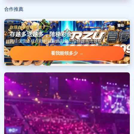
合作推薦
贊助
你現在卡在哪一階？
存越多送越多，階梯彩金
累積儲值達標自動解鎖對應彩金，階梯越高送越狠。
看我能領多少 →