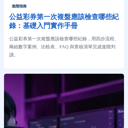
進階指南
公益彩券第一次複盤應該檢查哪些紀
錄：基礎入門實作手冊
公益彩券第一次複盤應該檢查哪些紀錄，用四步流程、
兩組數字案例、比較表、FAQ 與查核清單完成進階判
讀。