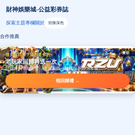
財神娛樂城-公益彩券誌
探索
主題
專欄
關於
切換深色
合作推薦
贊助
很久沒回來？這包是你的
老玩家回歸再送一次
回鍋會員專屬彩金，優惠頁面一鍵領取不用問客服。
領回歸禮 →