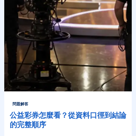
問題解答
公益彩券怎麼看？從資料口徑到結論
的完整順序