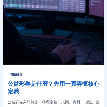
問題解答
公益彩券是什麼？先用一頁弄懂核心
定義
公益彩券入門解答：整理定義、規則、資料、指標、案