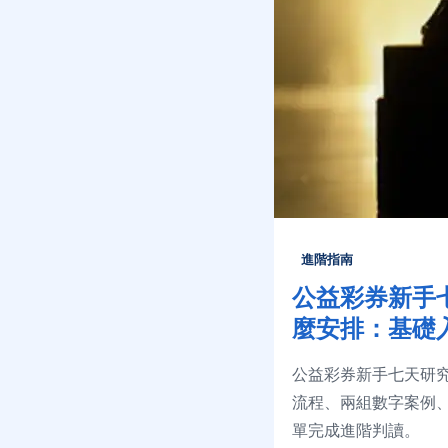
進階指南
公益彩券新手
麼安排：基礎
公益彩券新手七天研
流程、兩組數字案例、
單完成進階判讀。