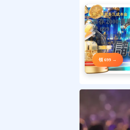
第一筆就多三成本金
首存 2000 直
送 699
新會員限定加碼，碼
只要彩金五倍，領完
能玩。
領 699 →