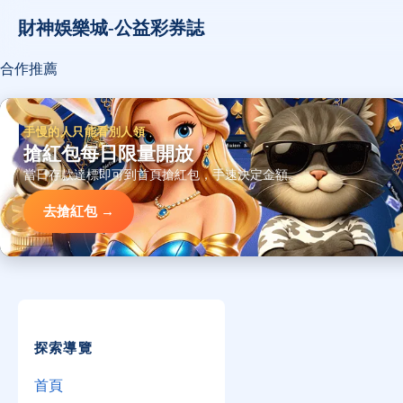
財神娛樂城-公益彩券誌
合作推薦
手慢的人只能看別人領
搶紅包每日限量開放
當日存款達標即可到首頁搶紅包，手速決定金額。
去搶紅包 →
探索導覽
首頁