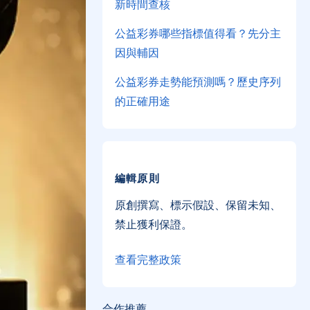
新時間查核
公益彩券哪些指標值得看？先分主
因與輔因
公益彩券走勢能預測嗎？歷史序列
的正確用途
編輯原則
原創撰寫、標示假設、保留未知、
禁止獲利保證。
查看完整政策
合作推薦