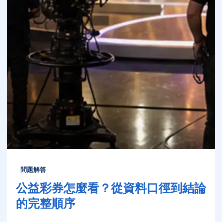
問題解答
公益彩券怎麼看？從資料口徑到結論
的完整順序