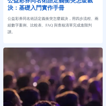
公益彩券同名術語定義衝突怎麼裁
決：基礎入門實作手冊
公益彩券同名術語定義衝突怎麼裁決，用四步流程、兩
組數字案例、比較表、FAQ 與查核清單完成進階判
讀。