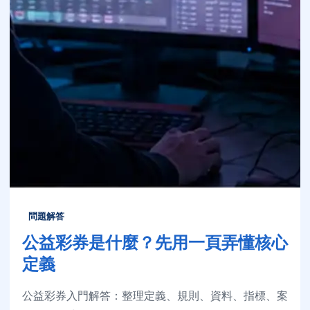
問題解答
公益彩券是什麼？先用一頁弄懂核心
定義
公益彩券入門解答：整理定義、規則、資料、指標、案