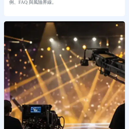
例、FAQ 與風險界線。