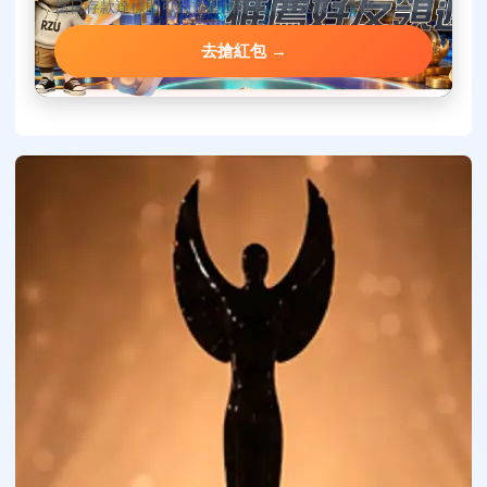
當日存款達標即可到首頁搶紅包，手速決定金額。
去搶紅包 →