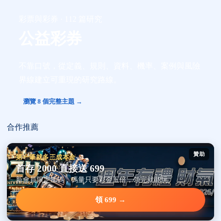
彩票與彩券 · 112 篇研究
公益彩券
不靠口號，從定義、規則、資料、機率、案例與風險
界線建立可重現的研究路線。
瀏覽 8 個完整主題 →
合作推薦
贊助
第一筆就多三成本金
首存 2000 直接送 699
新會員限定加碼，碼量只要彩金五倍，領完就能玩。
領 699 →