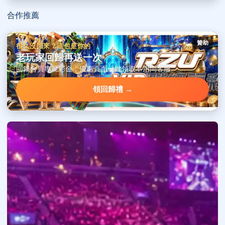
合作推薦
贊助
很久沒回來？這包是你的
老玩家回歸再送一次
回鍋會員專屬彩金，優惠頁面一鍵領取不用問客服。
領回歸禮 →