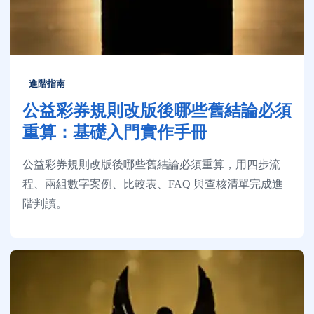
進階指南
公益彩券規則改版後哪些舊結論必須
重算：基礎入門實作手冊
公益彩券規則改版後哪些舊結論必須重算，用四步流
程、兩組數字案例、比較表、FAQ 與查核清單完成進
階判讀。