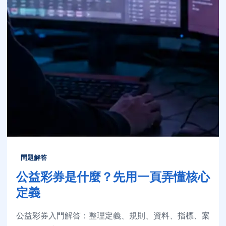
問題解答
公益彩券是什麼？先用一頁弄懂核心
定義
公益彩券入門解答：整理定義、規則、資料、指標、案