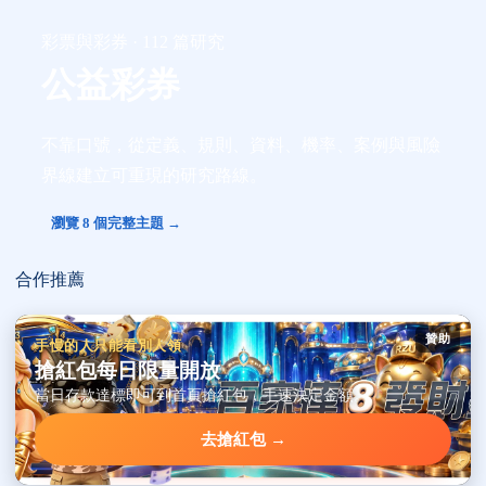
彩票與彩券 · 112 篇研究
公益彩券
不靠口號，從定義、規則、資料、機率、案例與風險
界線建立可重現的研究路線。
瀏覽 8 個完整主題 →
合作推薦
贊助
手慢的人只能看別人領
搶紅包每日限量開放
當日存款達標即可到首頁搶紅包，手速決定金額。
去搶紅包 →