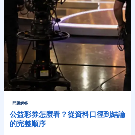
問題解答
公益彩券怎麼看？從資料口徑到結論
的完整順序