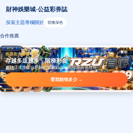
財神娛樂城-公益彩券誌
探索
主題
專欄
關於
切換深色
合作推薦
贊助
你現在卡在哪一階？
存越多送越多，階梯彩金
累積儲值達標自動解鎖對應彩金，階梯越高送越狠。
看我能領多少 →