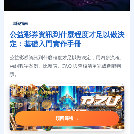
進階指南
公益彩券資訊到什麼程度才足以做決
定：基礎入門實作手冊
公益彩券資訊到什麼程度才足以做決定，用四步流程、
兩組數字案例、比較表、FAQ 與查核清單完成進階判
讀。
贊助
很久沒回來？這包是你的
老玩家回歸再送一次
回鍋會員專屬彩金，優惠頁面一鍵領取不用問客服。
領回歸禮 →