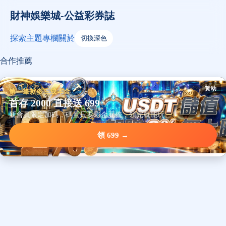
財神娛樂城-公益彩券誌
探索
主題
專欄
關於
切換深色
合作推薦
贊助
第一筆就多三成本金
首存 2000 直接送 699
新會員限定加碼，碼量只要彩金五倍，領完就能玩。
領 699 →