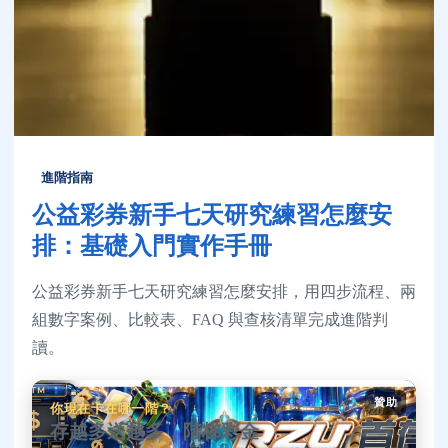
進階指南
公益彩券新手七天研究練習怎麼安
排：基礎入門實作手冊
公益彩券新手七天研究練習怎麼安排，用四步流程、兩
組數字案例、比較表、FAQ 與查核清單完成進階判
讀。
贊助
你現在卡在哪一階？
存越多送越多，階梯彩金