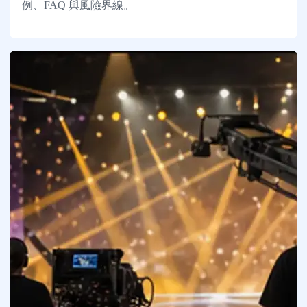
例、FAQ 與風險界線。