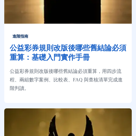
進階指南
公益彩券規則改版後哪些舊結論必須
重算：基礎入門實作手冊
公益彩券規則改版後哪些舊結論必須重算，用四步流
程、兩組數字案例、比較表、FAQ 與查核清單完成進
階判讀。