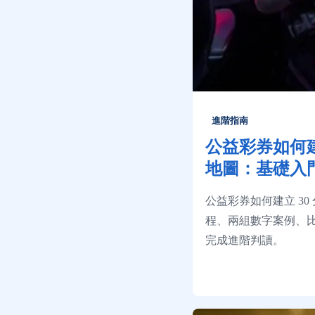
進階指南
公益彩券如何建
地圖：基礎入
公益彩券如何建立 3
程、兩組數字案例、比
完成進階判讀。