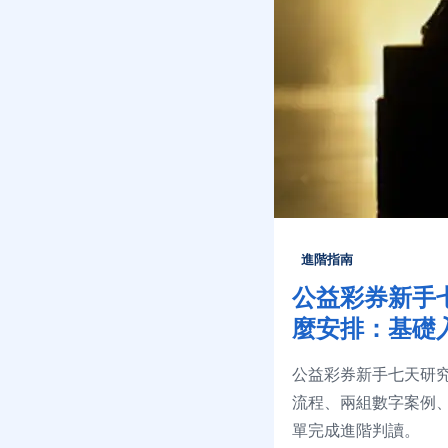
進階指南
公益彩券新手
麼安排：基礎
公益彩券新手七天研
流程、兩組數字案例、
單完成進階判讀。