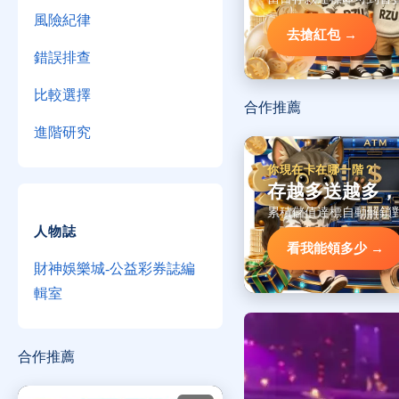
風險紀律
去搶紅包 →
錯誤排查
比較選擇
合作推薦
進階研究
你現在卡在哪一階？
存越多送越多，
累積儲值達標自動解鎖
人物誌
看我能領多少 →
財神娛樂城-公益彩券誌編
輯室
合作推薦