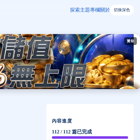
探索
主題
專欄
關於
切換深色
贊助
內容進度
112 / 112 篇已完成