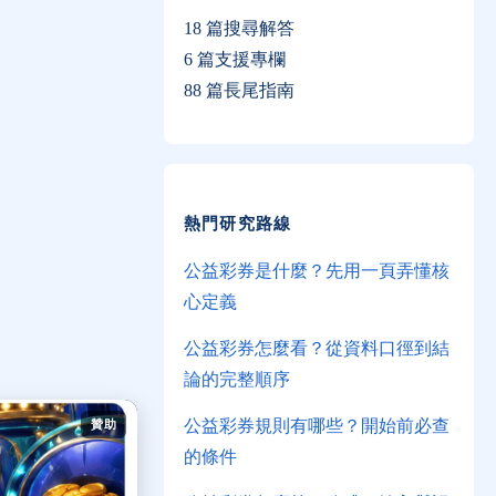
18 篇搜尋解答
6 篇支援專欄
88 篇長尾指南
熱門研究路線
公益彩券是什麼？先用一頁弄懂核
心定義
公益彩券怎麼看？從資料口徑到結
論的完整順序
公益彩券規則有哪些？開始前必查
贊助
的條件