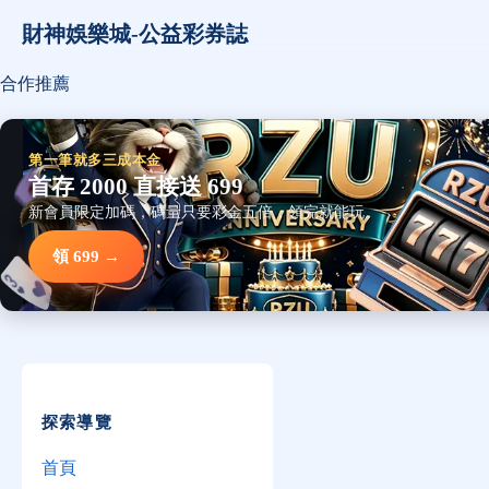
財神娛樂城-公益彩券誌
合作推薦
第一筆就多三成本金
首存 2000 直接送 699
新會員限定加碼，碼量只要彩金五倍，領完就能玩。
領 699 →
探索導覽
首頁