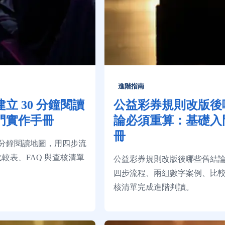
進階指南
立 30 分鐘閱讀
公益彩券規則改版後
門實作手冊
論必須重算：基礎入
冊
0 分鐘閱讀地圖，用四步流
較表、FAQ 與查核清單
公益彩券規則改版後哪些舊結
四步流程、兩組數字案例、比較表
核清單完成進階判讀。