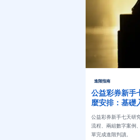
進階指南
公益彩券新手
麼安排：基礎
公益彩券新手七天研
流程、兩組數字案例、
單完成進階判讀。