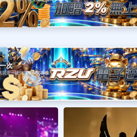
的
一次
惠頁面一鍵領取不用問客服。