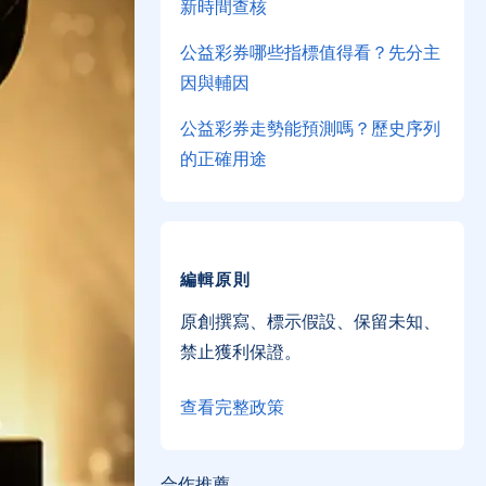
新時間查核
公益彩券哪些指標值得看？先分主
因與輔因
公益彩券走勢能預測嗎？歷史序列
的正確用途
編輯原則
原創撰寫、標示假設、保留未知、
禁止獲利保證。
查看完整政策
合作推薦