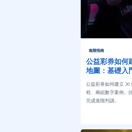
進階指南
公益彩券如何建
地圖：基礎入
公益彩券如何建立 3
程、兩組數字案例、比
完成進階判讀。