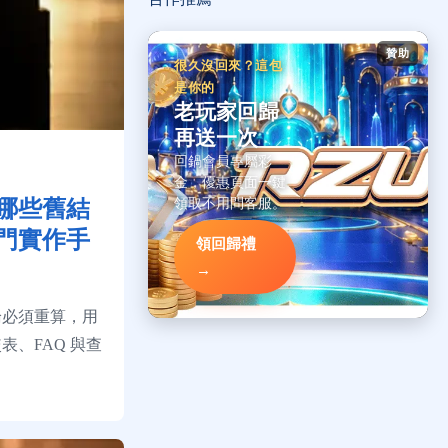
贊助
很久沒回來？這包
是你的
老玩家回歸
再送一次
回鍋會員專屬彩
金，優惠頁面一鍵
領取不用問客服。
哪些舊結
門實作手
領回歸禮
→
論必須重算，用
、FAQ 與查