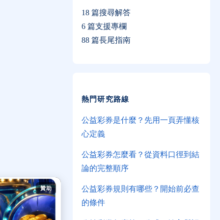
18 篇搜尋解答
6 篇支援專欄
88 篇長尾指南
熱門研究路線
公益彩券是什麼？先用一頁弄懂核
心定義
公益彩券怎麼看？從資料口徑到結
論的完整順序
公益彩券規則有哪些？開始前必查
贊助
的條件