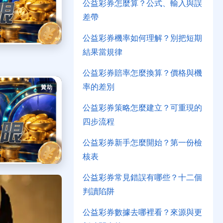
公益彩券怎麼算？公式、輸入與誤
差帶
公益彩券機率如何理解？別把短期
結果當規律
公益彩券賠率怎麼換算？價格與機
率的差別
贊助
公益彩券策略怎麼建立？可重現的
四步流程
公益彩券新手怎麼開始？第一份檢
核表
公益彩券常見錯誤有哪些？十二個
判讀陷阱
公益彩券數據去哪裡看？來源與更