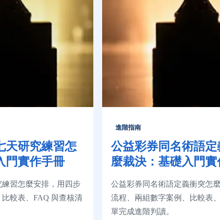
進階指南
七天研究練習怎
公益彩券同名術語定
入門實作手冊
麼裁決：基礎入門實
究練習怎麼安排，用四步
公益彩券同名術語定義衝突怎
比較表、FAQ 與查核清
流程、兩組數字案例、比較表、F
單完成進階判讀。