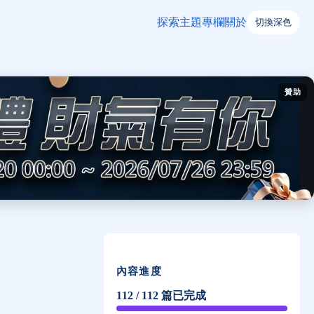
探索
主題
專欄
關於
切換深色
贊助
內容進度
112 / 112 篇已完成