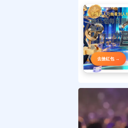
手慢的人只能看別人
搶紅包每日限
開放
當日存款達標即可到
頁搶紅包，手速決定
額。
去搶紅包 →