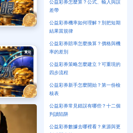
公益彩券怎麼算？公式、輸入與誤
差帶
公益彩券機率如何理解？別把短期
結果當規律
公益彩券賠率怎麼換算？價格與機
率的差別
贊助
公益彩券策略怎麼建立？可重現的
四步流程
公益彩券新手怎麼開始？第一份檢
核表
公益彩券常見錯誤有哪些？十二個
判讀陷阱
公益彩券數據去哪裡看？來源與更