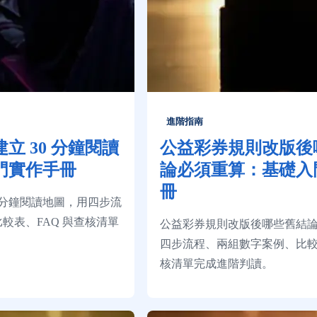
進階指南
立 30 分鐘閱讀
公益彩券規則改版後
門實作手冊
論必須重算：基礎入
冊
0 分鐘閱讀地圖，用四步流
較表、FAQ 與查核清單
公益彩券規則改版後哪些舊結
四步流程、兩組數字案例、比較表
核清單完成進階判讀。