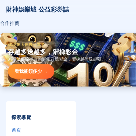
財神娛樂城-公益彩券誌
合作推薦
你現在卡在哪一階？
存越多送越多，階梯彩金
累積儲值達標自動解鎖對應彩金，階梯越高送越狠。
看我能領多少 →
探索導覽
首頁