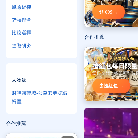
風險紀律
領 699 →
錯誤排查
比較選擇
合作推薦
進階研究
手慢的人只能看別人領
搶紅包每日限量
當日存款達標即可到首
人物誌
去搶紅包 →
財神娛樂城-公益彩券誌編
輯室
合作推薦