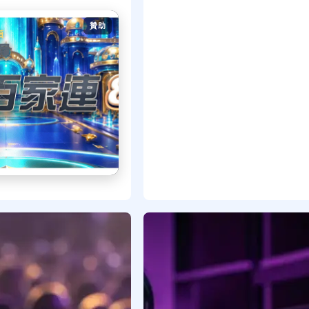
贊助
領
量
首
金