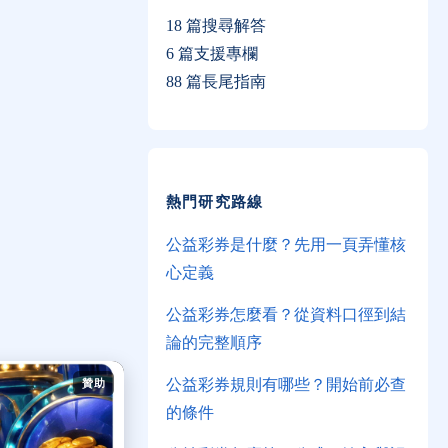
18 篇搜尋解答
6 篇支援專欄
88 篇長尾指南
熱門研究路線
公益彩券是什麼？先用一頁弄懂核
心定義
公益彩券怎麼看？從資料口徑到結
論的完整順序
公益彩券規則有哪些？開始前必查
贊助
的條件