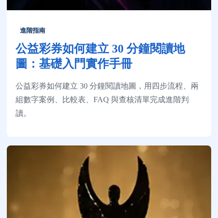
進階指南
公益彩券如何建立 30 分鐘閱讀地
圖：基礎入門實作手冊
公益彩券如何建立 30 分鐘閱讀地圖，用四步流程、兩
組數字案例、比較表、FAQ 與查核清單完成進階判
讀。