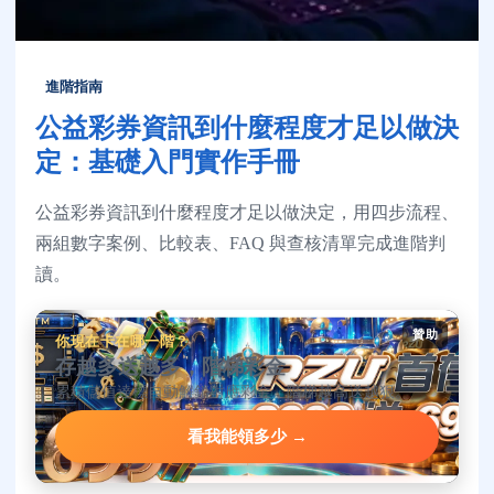
進階指南
公益彩券資訊到什麼程度才足以做決
定：基礎入門實作手冊
公益彩券資訊到什麼程度才足以做決定，用四步流程、
兩組數字案例、比較表、FAQ 與查核清單完成進階判
讀。
贊助
你現在卡在哪一階？
存越多送越多，階梯彩金
累積儲值達標自動解鎖對應彩金，階梯越高送越狠。
看我能領多少 →