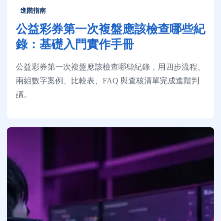
進階指南
公益彩券第一次複盤應該檢查哪些紀
錄：基礎入門實作手冊
公益彩券第一次複盤應該檢查哪些紀錄，用四步流程、
兩組數字案例、比較表、FAQ 與查核清單完成進階判
讀。