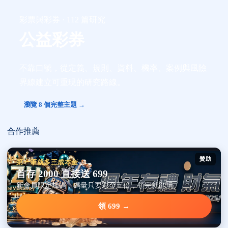
彩票與彩券 · 112 篇研究
公益彩券
不靠口號，從定義、規則、資料、機率、案例與風險
界線建立可重現的研究路線。
瀏覽 8 個完整主題 →
合作推薦
贊助
第一筆就多三成本金
首存 2000 直接送 699
新會員限定加碼，碼量只要彩金五倍，領完就能玩。
領 699 →