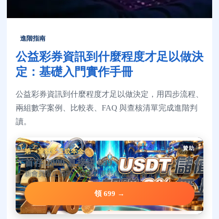
進階指南
公益彩券資訊到什麼程度才足以做決
定：基礎入門實作手冊
公益彩券資訊到什麼程度才足以做決定，用四步流程、
兩組數字案例、比較表、FAQ 與查核清單完成進階判
讀。
贊助
第一筆就多三成本金
首存 2000 直接送 699
新會員限定加碼，碼量只要彩金五倍，領完就能玩。
領 699 →