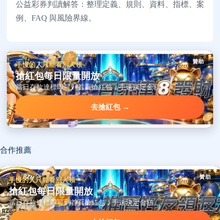
公益彩券判讀解答：整理定義、規則、資料、指標、案
例、FAQ 與風險界線。
贊助
手慢的人只能看別人領
搶紅包每日限量開放
當日存款達標即可到首頁搶紅包，手速決定金額。
去搶紅包 →
合作推薦
贊助
手慢的人只能看別人領
搶紅包每日限量開放
當日存款達標即可到首頁搶紅包，手速決定金額。