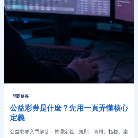
問題解答
公益彩券是什麼？先用一頁弄懂核心
定義
公益彩券入門解答：整理定義、規則、資料、指標、案