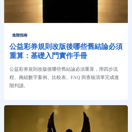
進階指南
公益彩券規則改版後哪些舊結論必須
重算：基礎入門實作手冊
公益彩券規則改版後哪些舊結論必須重算，用四步流
程、兩組數字案例、比較表、FAQ 與查核清單完成進
階判讀。