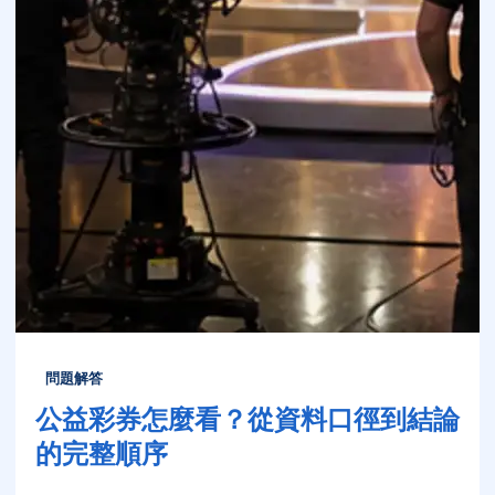
問題解答
公益彩券怎麼看？從資料口徑到結論
的完整順序