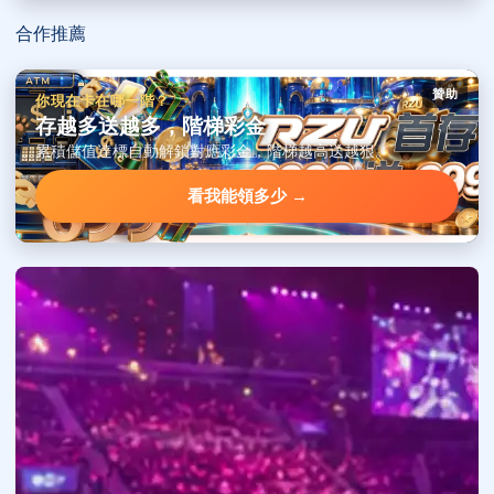
合作推薦
贊助
你現在卡在哪一階？
存越多送越多，階梯彩金
累積儲值達標自動解鎖對應彩金，階梯越高送越狠。
看我能領多少 →