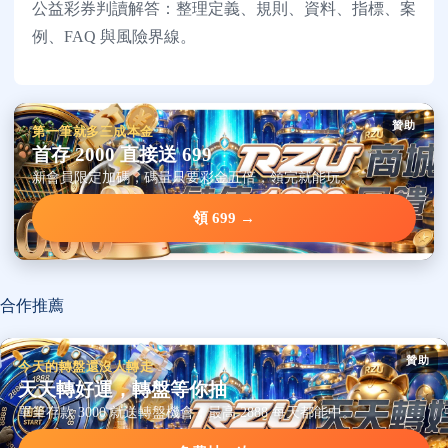
公益彩券判讀解答：整理定義、規則、資料、指標、案
例、FAQ 與風險界線。
贊助
第一筆就多三成本金
首存 2000 直接送 699
新會員限定加碼，碼量只要彩金五倍，領完就能玩。
領 699 →
合作推薦
贊助
今天的轉盤還沒人轉走
天天轉好運，轉盤等你抽
單筆存款 3000 就送轉盤機會，最高 2888 每天都能中。