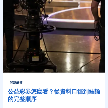
問題解答
公益彩券怎麼看？從資料口徑到結論
的完整順序