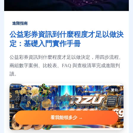
進階指南
公益彩券資訊到什麼程度才足以做決
定：基礎入門實作手冊
公益彩券資訊到什麼程度才足以做決定，用四步流程、
兩組數字案例、比較表、FAQ 與查核清單完成進階判
讀。
贊助
你現在卡在哪一階？
存越多送越多，階梯彩金
累積儲值達標自動解鎖對應彩金，階梯越高送越狠。
看我能領多少 →