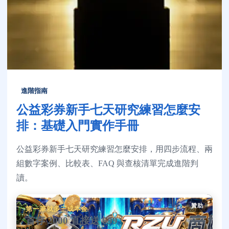
進階指南
公益彩券新手七天研究練習怎麼安
排：基礎入門實作手冊
公益彩券新手七天研究練習怎麼安排，用四步流程、兩
組數字案例、比較表、FAQ 與查核清單完成進階判
讀。
贊助
第一筆就多三成本金
首存 2000 直接送 699