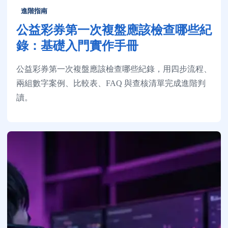
進階指南
公益彩券第一次複盤應該檢查哪些紀
錄：基礎入門實作手冊
公益彩券第一次複盤應該檢查哪些紀錄，用四步流程、
兩組數字案例、比較表、FAQ 與查核清單完成進階判
讀。