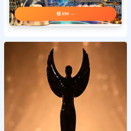
新會員限定加碼，碼量只要彩金五倍，領完就能玩。
領 699 →