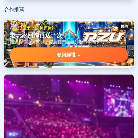
合作推薦
贊助
很久沒回來？這包是你的
老玩家回歸再送一次
回鍋會員專屬彩金，優惠頁面一鍵領取不用問客服。
領回歸禮 →