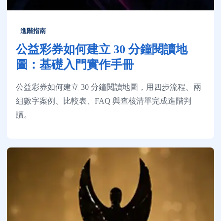
進階指南
公益彩券如何建立 30 分鐘閱讀地
圖：基礎入門實作手冊
公益彩券如何建立 30 分鐘閱讀地圖，用四步流程、兩
組數字案例、比較表、FAQ 與查核清單完成進階判
讀。