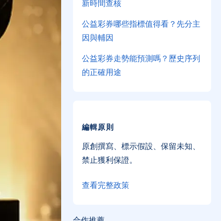
新時間查核
公益彩券哪些指標值得看？先分主
因與輔因
公益彩券走勢能預測嗎？歷史序列
的正確用途
編輯原則
原創撰寫、標示假設、保留未知、
禁止獲利保證。
查看完整政策
合作推薦