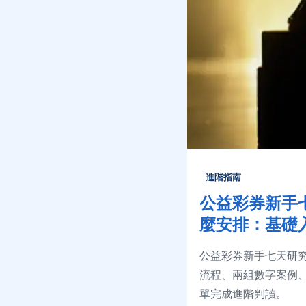
進階指南
公益彩券新手
麼安排：基礎
公益彩券新手七天研
流程、兩組數字案例、
單完成進階判讀。