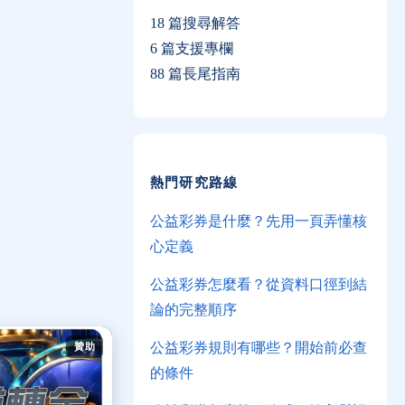
18 篇搜尋解答
6 篇支援專欄
88 篇長尾指南
熱門研究路線
公益彩券是什麼？先用一頁弄懂核
心定義
公益彩券怎麼看？從資料口徑到結
論的完整順序
公益彩券規則有哪些？開始前必查
贊助
的條件