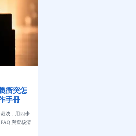
義衝突怎
作手冊
麼裁決，用四步
AQ 與查核清