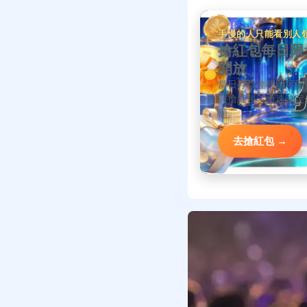
手慢的人只能看別人
搶紅包每日限
開放
當日存款達標即可到
頁搶紅包，手速決定
額。
去搶紅包 →