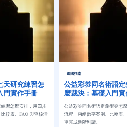
進階指南
七天研究練習怎
公益彩券同名術語定
入門實作手冊
麼裁決：基礎入門實
究練習怎麼安排，用四步
公益彩券同名術語定義衝突怎
比較表、FAQ 與查核清
流程、兩組數字案例、比較表、F
單完成進階判讀。