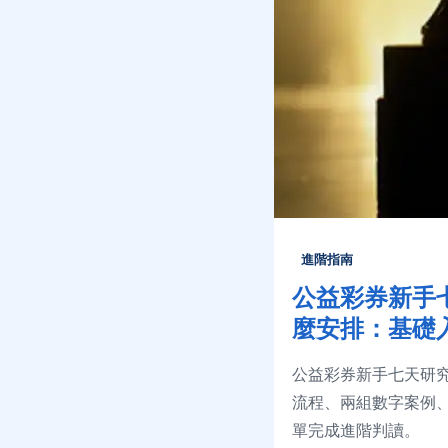
進階指南
公益彩券新手
麼安排：基礎
公益彩券新手七天研
流程、兩組數字案例、
單完成進階判讀。