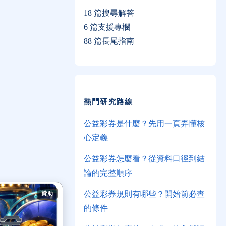
18 篇搜尋解答
6 篇支援專欄
88 篇長尾指南
熱門研究路線
公益彩券是什麼？先用一頁弄懂核
心定義
公益彩券怎麼看？從資料口徑到結
論的完整順序
公益彩券規則有哪些？開始前必查
贊助
的條件