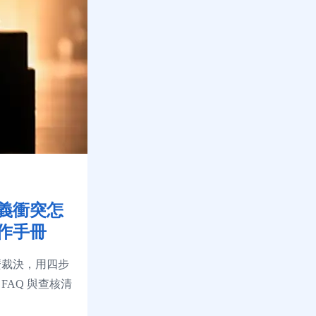
義衝突怎
作手冊
麼裁決，用四步
AQ 與查核清