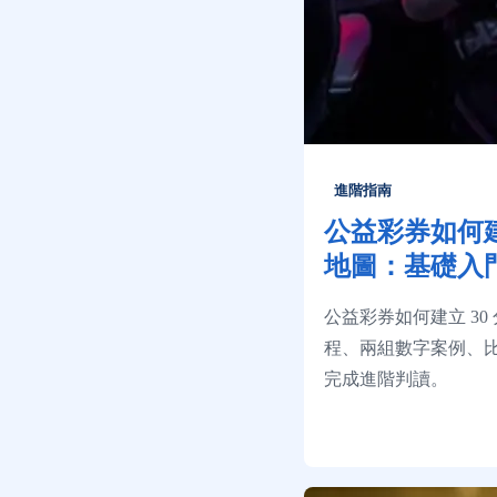
進階指南
公益彩券如何建
地圖：基礎入
公益彩券如何建立 3
程、兩組數字案例、比
完成進階判讀。