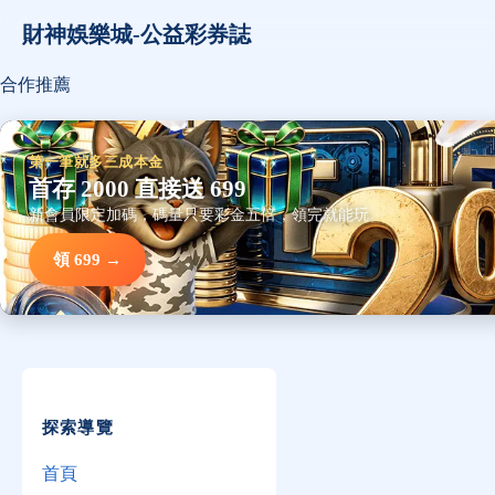
財神娛樂城-公益彩券誌
合作推薦
第一筆就多三成本金
首存 2000 直接送 699
新會員限定加碼，碼量只要彩金五倍，領完就能玩。
領 699 →
探索導覽
首頁