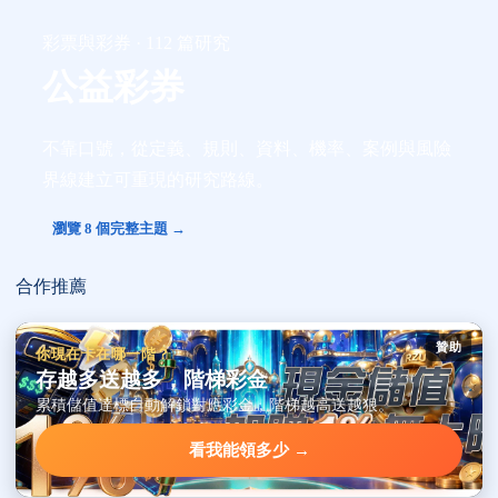
彩票與彩券 · 112 篇研究
公益彩券
不靠口號，從定義、規則、資料、機率、案例與風險
界線建立可重現的研究路線。
瀏覽 8 個完整主題 →
合作推薦
贊助
你現在卡在哪一階？
存越多送越多，階梯彩金
累積儲值達標自動解鎖對應彩金，階梯越高送越狠。
看我能領多少 →