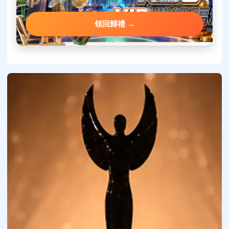
回鍋會員專屬彩金，優惠頁面一鍵領取不用問客服。
領回歸禮 →