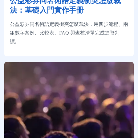
公益彩券同名術語定義衝突怎麼裁
決：基礎入門實作手冊
公益彩券同名術語定義衝突怎麼裁決，用四步流程、兩
組數字案例、比較表、FAQ 與查核清單完成進階判
讀。