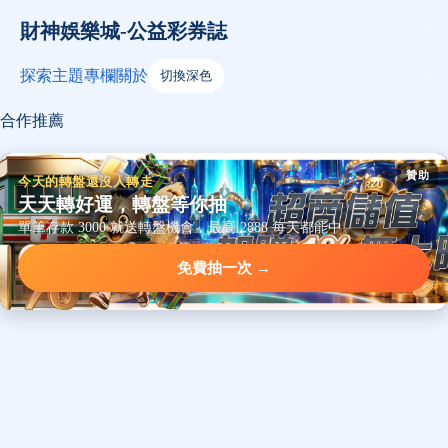
財神娛樂城-公益彩券誌
探索
主題
專欄
關於
切換深色
合作推薦
贊助
今天的轉盤還沒人轉走
天天轉好運，轉盤等你抽
單筆存款 3000 就送轉盤機會，最高 2888 每天都能中。
免費抽一次 →