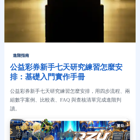
進階指南
公益彩券新手七天研究練習怎麼安
排：基礎入門實作手冊
公益彩券新手七天研究練習怎麼安排，用四步流程、兩
組數字案例、比較表、FAQ 與查核清單完成進階判
讀。
贊助
你現在卡在哪一階？
存越多送越多，階梯彩金