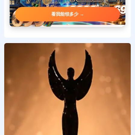
累積儲值達標自動解鎖對應彩金，階梯越高送越狠。
看我能領多少 →