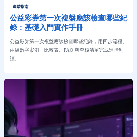
進階指南
公益彩券第一次複盤應該檢查哪些紀
錄：基礎入門實作手冊
公益彩券第一次複盤應該檢查哪些紀錄，用四步流程、
兩組數字案例、比較表、FAQ 與查核清單完成進階判
讀。