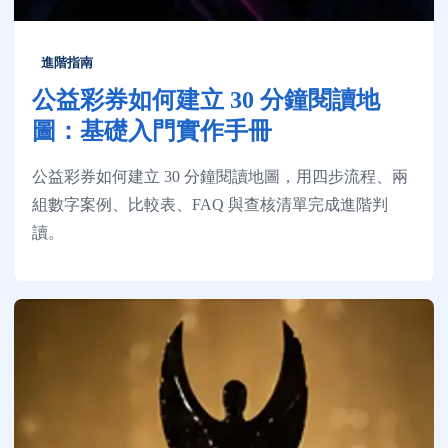
進階指南
公益彩券如何建立 30 分鐘閱讀地
圖：基礎入門實作手冊
公益彩券如何建立 30 分鐘閱讀地圖，用四步流程、兩
組數字案例、比較表、FAQ 與查核清單完成進階判
讀。