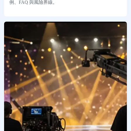
例、FAQ 與風險界線。