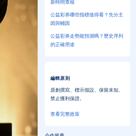
新時間查核
公益彩券哪些指標值得看？先分主
因與輔因
公益彩券走勢能預測嗎？歷史序列
的正確用途
編輯原則
原創撰寫、標示假設、保留未知、
禁止獲利保證。
查看完整政策
合作推薦