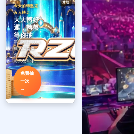
贊助
今天的轉盤還
沒人轉走
天天轉好
運，轉盤
等你抽
單筆存款 3000
就送轉盤機
會，最高 2888
每天都能中。
免費抽
一次
→