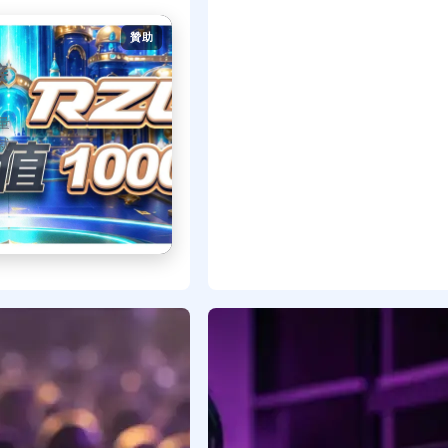
贊助
接
量
就