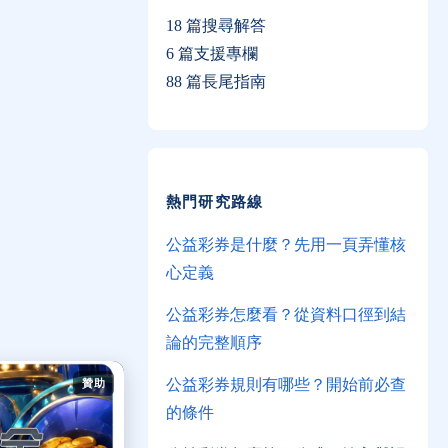
18 篇搜尋解答
6 篇支援專欄
88 篇長尾指南
熱門研究路線
公益彩券是什麼？先用一頁弄懂核
心定義
公益彩券怎麼看？從資料口徑到結
論的完整順序
公益彩券規則有哪些？開始前必查
贊助
的條件