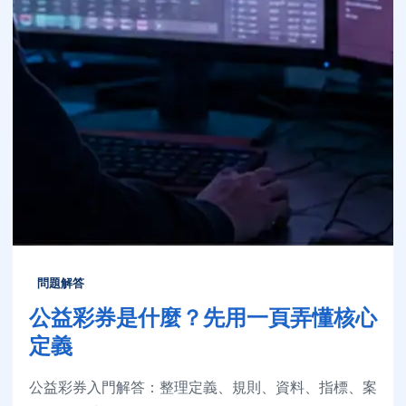
問題解答
公益彩券是什麼？先用一頁弄懂核心
定義
公益彩券入門解答：整理定義、規則、資料、指標、案