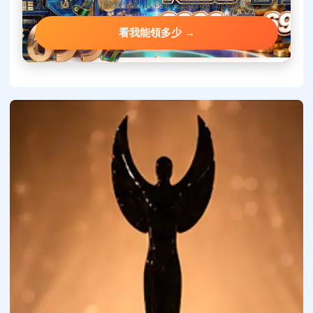
累積儲值達標自動解鎖對應彩金，階梯越高送越狠。
看我能領多少 →