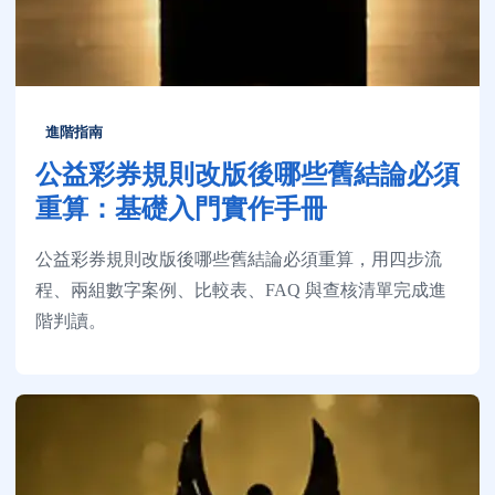
進階指南
公益彩券規則改版後哪些舊結論必須
重算：基礎入門實作手冊
公益彩券規則改版後哪些舊結論必須重算，用四步流
程、兩組數字案例、比較表、FAQ 與查核清單完成進
階判讀。