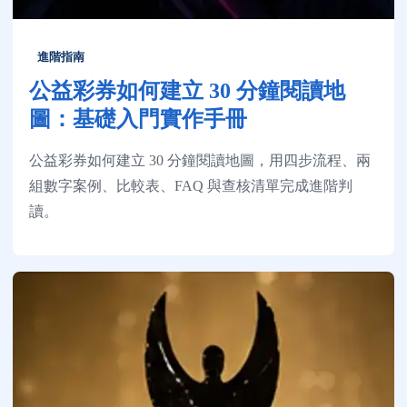
進階指南
公益彩券如何建立 30 分鐘閱讀地
圖：基礎入門實作手冊
公益彩券如何建立 30 分鐘閱讀地圖，用四步流程、兩
組數字案例、比較表、FAQ 與查核清單完成進階判
讀。