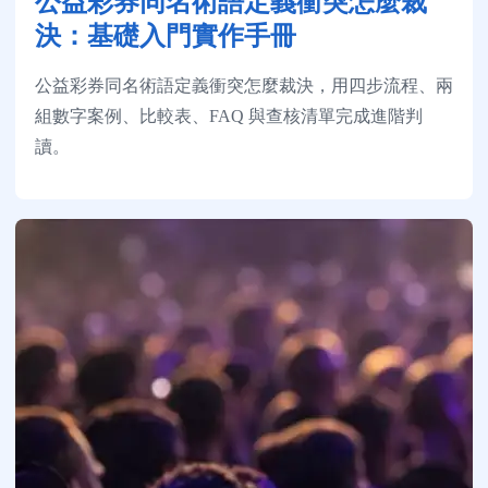
公益彩券同名術語定義衝突怎麼裁
決：基礎入門實作手冊
公益彩券同名術語定義衝突怎麼裁決，用四步流程、兩
組數字案例、比較表、FAQ 與查核清單完成進階判
讀。