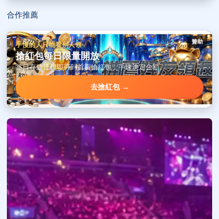
合作推薦
贊助
手慢的人只能看別人領
搶紅包每日限量開放
當日存款達標即可到首頁搶紅包，手速決定金額。
去搶紅包 →