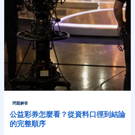
問題解答
公益彩券怎麼看？從資料口徑到結論
的完整順序