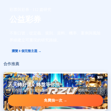
彩票與彩券 · 112 篇研究
公益彩券
不靠口號，從定義、規則、資料、機率、案例與風險
界線建立可重現的研究路線。
瀏覽 8 個完整主題 →
合作推薦
贊助
今天的轉盤還沒人轉走
天天轉好運，轉盤等你抽
單筆存款 3000 就送轉盤機會，最高 2888 每天都能中。
免費抽一次 →