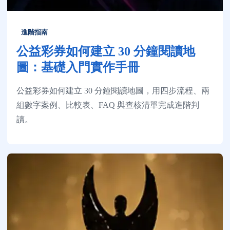
進階指南
公益彩券如何建立 30 分鐘閱讀地
圖：基礎入門實作手冊
公益彩券如何建立 30 分鐘閱讀地圖，用四步流程、兩
組數字案例、比較表、FAQ 與查核清單完成進階判
讀。