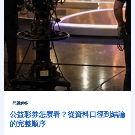
問題解答
公益彩券怎麼看？從資料口徑到結論
的完整順序