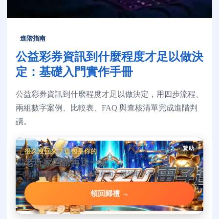
進階指南
公益彩券資訊到什麼程度才足以做決
定：基礎入門實作手冊
公益彩券資訊到什麼程度才足以做決定，用四步流程、
兩組數字案例、比較表、FAQ 與查核清單完成進階判
讀。
贊助
很久沒回來？這包是你的
老玩家回歸再送一次
回鍋會員專屬彩金，優惠頁面一鍵領取不用問客服。
領回歸禮 →