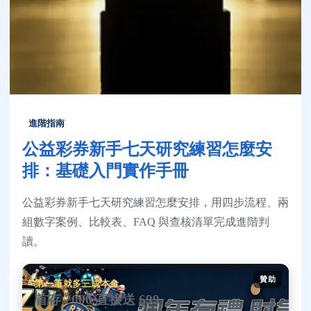
進階指南
公益彩券新手七天研究練習怎麼安
排：基礎入門實作手冊
公益彩券新手七天研究練習怎麼安排，用四步流程、兩
組數字案例、比較表、FAQ 與查核清單完成進階判
讀。
贊助
第一筆就多三成本金
首存 2000 直接送 699