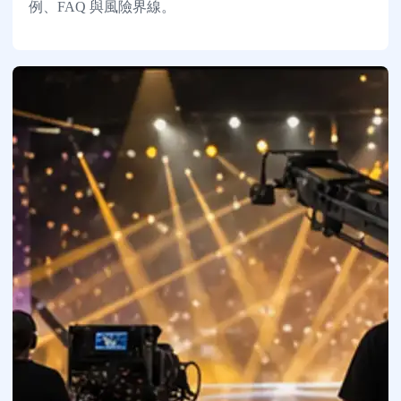
例、FAQ 與風險界線。