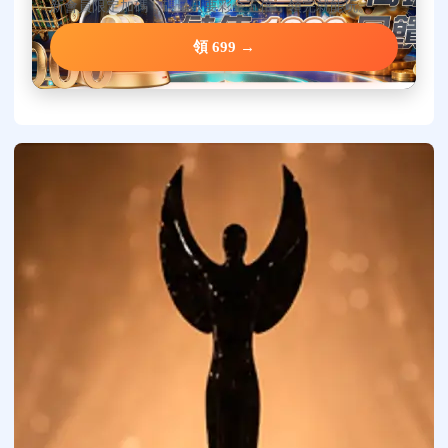
新會員限定加碼，碼量只要彩金五倍，領完就能玩。
領 699 →