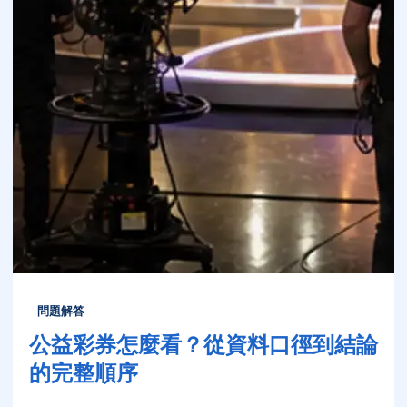
問題解答
公益彩券怎麼看？從資料口徑到結論
的完整順序