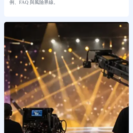
例、FAQ 與風險界線。