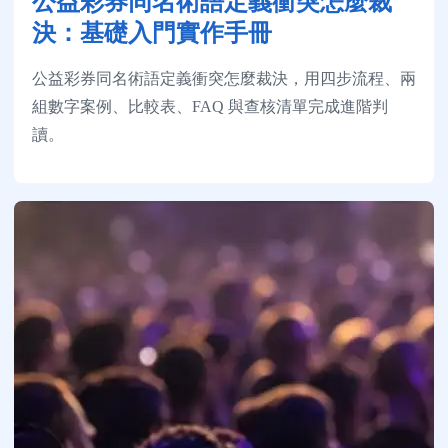
公益彩券同名術語定義衝突怎麼裁
決：基礎入門實作手冊
公益彩券同名術語定義衝突怎麼裁決，用四步流程、兩
組數字案例、比較表、FAQ 與查核清單完成進階判
讀。