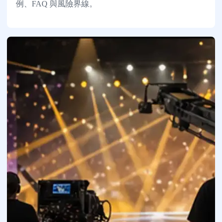
例、FAQ 與風險界線。