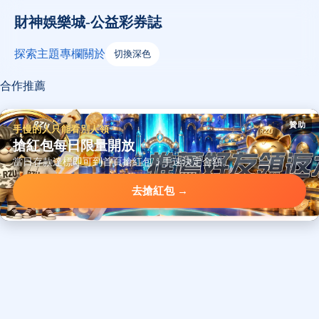
財神娛樂城-公益彩券誌
探索
主題
專欄
關於
切換深色
合作推薦
贊助
手慢的人只能看別人領
搶紅包每日限量開放
當日存款達標即可到首頁搶紅包，手速決定金額。
去搶紅包 →