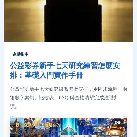
進階指南
公益彩券新手七天研究練習怎麼安
排：基礎入門實作手冊
公益彩券新手七天研究練習怎麼安排，用四步流程、兩
組數字案例、比較表、FAQ 與查核清單完成進階判
讀。
贊助
很久沒回來？這包是你的
老玩家回歸再送一次