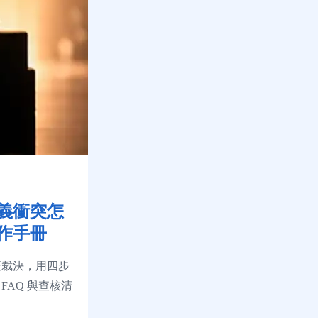
義衝突怎
作手冊
麼裁決，用四步
AQ 與查核清