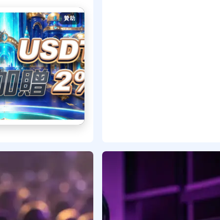
贊助
接
量
就