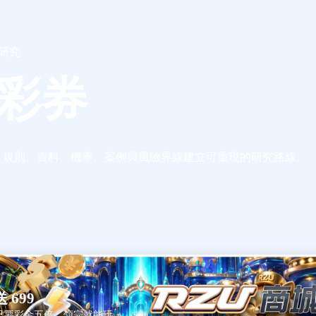
篇研究
彩券
、規則、資料、機率、案例與風險界線建立可重現的研究路線。
 699
只要彩金五倍，領完就能玩。