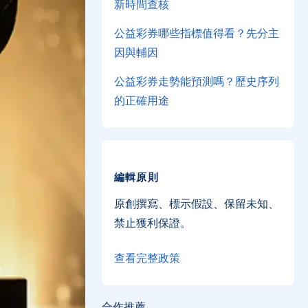
新時間查核
公益彩券哪些指標值得看？先分主
因與輔因
公益彩券走勢能預測嗎？歷史序列
的正確用途
編輯原則
原創撰寫、標示假設、保留未知、
禁止獲利保證。
查看完整政策
合作推薦