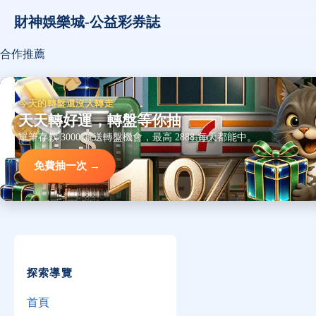
財神娛樂城-公益彩券誌
合作推薦
今天的轉盤還沒人轉走
天天轉好運，轉盤等你抽
單筆存款 3000 就送轉盤機會，最高 2888 每天都能中。
免費抽一次 →
探索導覽
首頁