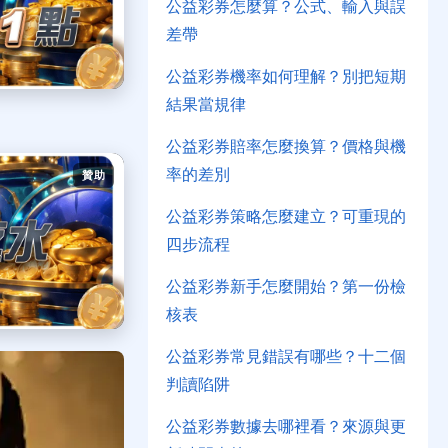
公益彩券怎麼算？公式、輸入與誤
差帶
公益彩券機率如何理解？別把短期
結果當規律
公益彩券賠率怎麼換算？價格與機
率的差別
贊助
公益彩券策略怎麼建立？可重現的
四步流程
公益彩券新手怎麼開始？第一份檢
核表
公益彩券常見錯誤有哪些？十二個
判讀陷阱
公益彩券數據去哪裡看？來源與更