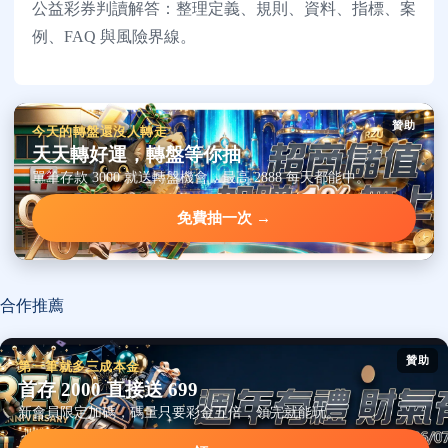
公益彩券判讀解答：整理定義、規則、資料、指標、案
例、FAQ 與風險界線。
贊助
今天的轉盤還沒人轉走
天天轉好運，轉盤等你抽
單筆存款 3000 就送轉盤機會，最高 2888 每天都能中。
免費抽一次 →
合作推薦
贊助
第一筆就多三成本金
首存 2000 直接送 699
新會員限定加碼，碼量只要彩金五倍，領完就能玩。