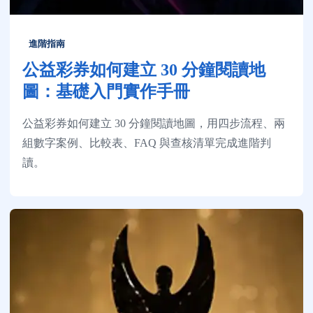
進階指南
公益彩券如何建立 30 分鐘閱讀地
圖：基礎入門實作手冊
公益彩券如何建立 30 分鐘閱讀地圖，用四步流程、兩
組數字案例、比較表、FAQ 與查核清單完成進階判
讀。