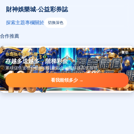
財神娛樂城-公益彩券誌
探索
主題
專欄
關於
切換深色
合作推薦
贊助
你現在卡在哪一階？
存越多送越多，階梯彩金
累積儲值達標自動解鎖對應彩金，階梯越高送越狠。
看我能領多少 →