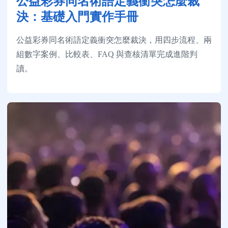
公益彩券同名術語定義衝突怎麼裁
決：基礎入門實作手冊
公益彩券同名術語定義衝突怎麼裁決，用四步流程、兩
組數字案例、比較表、FAQ 與查核清單完成進階判
讀。