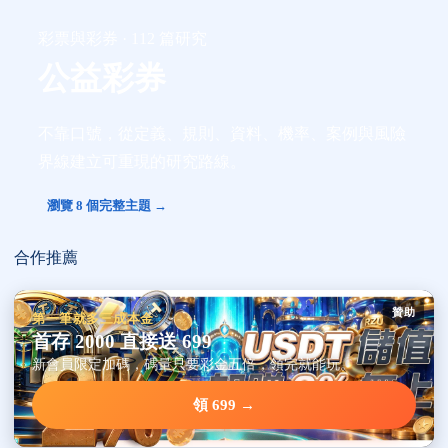
彩票與彩券 · 112 篇研究
公益彩券
不靠口號，從定義、規則、資料、機率、案例與風險
界線建立可重現的研究路線。
瀏覽 8 個完整主題 →
合作推薦
贊助
第一筆就多三成本金
首存 2000 直接送 699
新會員限定加碼，碼量只要彩金五倍，領完就能玩。
領 699 →