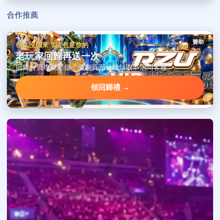
合作推薦
贊助
很久沒回來？這包是你的
老玩家回歸再送一次
回鍋會員專屬彩金，優惠頁面一鍵領取不用問客服。
領回歸禮 →