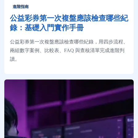
進階指南
公益彩券第一次複盤應該檢查哪些紀
錄：基礎入門實作手冊
公益彩券第一次複盤應該檢查哪些紀錄，用四步流程、
兩組數字案例、比較表、FAQ 與查核清單完成進階判
讀。