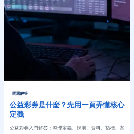
問題解答
公益彩券是什麼？先用一頁弄懂核心
定義
公益彩券入門解答：整理定義、規則、資料、指標、案