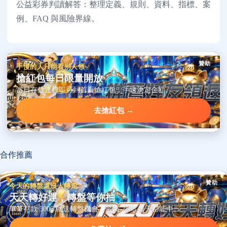
公益彩券判讀解答：整理定義、規則、資料、指標、案
例、FAQ 與風險界線。
贊助
手慢的人只能看別人領
搶紅包每日限量開放
當日存款達標即可到首頁搶紅包，手速決定金額。
去搶紅包 →
合作推薦
贊助
今天的轉盤還沒人轉走
天天轉好運，轉盤等你抽
單筆存款 3000 就送轉盤機會，最高 2888 每天都能中。