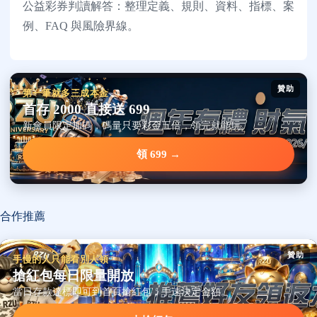
公益彩券判讀解答：整理定義、規則、資料、指標、案
例、FAQ 與風險界線。
贊助
第一筆就多三成本金
首存 2000 直接送 699
新會員限定加碼，碼量只要彩金五倍，領完就能玩。
領 699 →
合作推薦
贊助
手慢的人只能看別人領
搶紅包每日限量開放
當日存款達標即可到首頁搶紅包，手速決定金額。