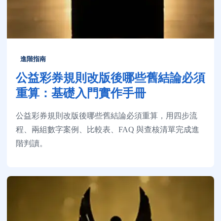
進階指南
公益彩券規則改版後哪些舊結論必須
重算：基礎入門實作手冊
公益彩券規則改版後哪些舊結論必須重算，用四步流
程、兩組數字案例、比較表、FAQ 與查核清單完成進
階判讀。