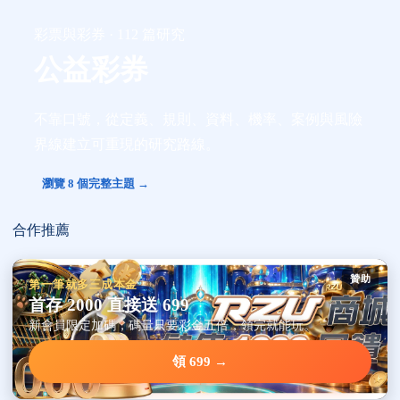
彩票與彩券 · 112 篇研究
公益彩券
不靠口號，從定義、規則、資料、機率、案例與風險
界線建立可重現的研究路線。
瀏覽 8 個完整主題 →
合作推薦
贊助
第一筆就多三成本金
首存 2000 直接送 699
新會員限定加碼，碼量只要彩金五倍，領完就能玩。
領 699 →