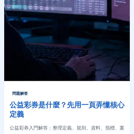
問題解答
公益彩券是什麼？先用一頁弄懂核心
定義
公益彩券入門解答：整理定義、規則、資料、指標、案