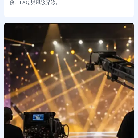
例、FAQ 與風險界線。