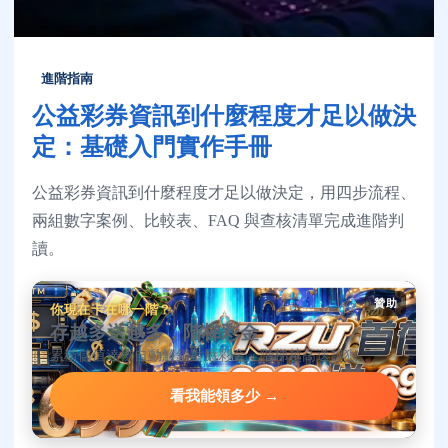
進階指南
公益彩券資訊到什麼程度才足以做決
定：基礎入門實作手冊
公益彩券資訊到什麼程度才足以做決定，用四步流程、
兩組數字案例、比較表、FAQ 與查核清單完成進階判
讀。
贊助
你現在卡在哪一階？
存越多送越多，階梯彩金
累積儲值達標自動解鎖對應彩金，階梯越高送越狠。
看我能領多少 →