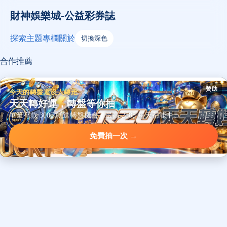
財神娛樂城-公益彩券誌
探索
主題
專欄
關於
切換深色
合作推薦
贊助
今天的轉盤還沒人轉走
天天轉好運，轉盤等你抽
單筆存款 3000 就送轉盤機會，最高 2888 每天都能中。
免費抽一次 →