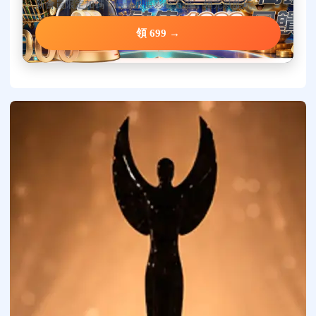
新會員限定加碼，碼量只要彩金五倍，領完就能玩。
領 699 →