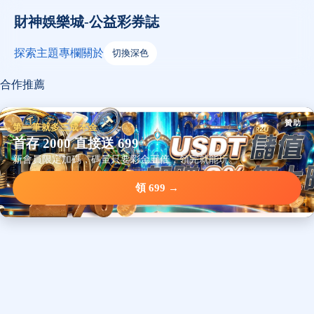
財神娛樂城-公益彩券誌
探索
主題
專欄
關於
切換深色
合作推薦
贊助
第一筆就多三成本金
首存 2000 直接送 699
新會員限定加碼，碼量只要彩金五倍，領完就能玩。
領 699 →