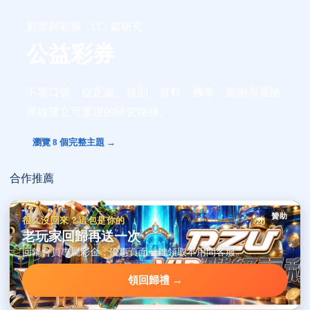
彩票與彩券 · 112 篇研究
公益彩券
不靠口號，從定義、規則、資料、機率、案例與風險
界線建立可重現的研究路線。
瀏覽 8 個完整主題 →
合作推薦
贊助
很久沒回來？這包是你的
老玩家回歸再送一次
回鍋會員專屬彩金，優惠頁面一鍵領取不用問客服。
領回歸禮 →