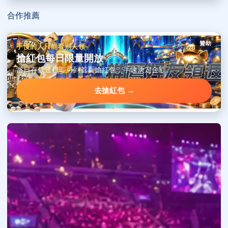
合作推薦
贊助
手慢的人只能看別人領
搶紅包每日限量開放
當日存款達標即可到首頁搶紅包，手速決定金額。
去搶紅包 →