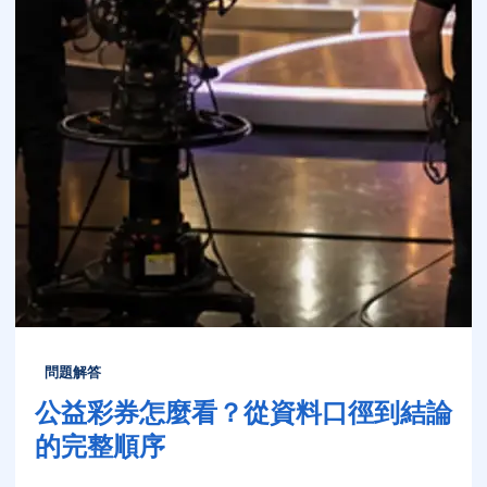
問題解答
公益彩券怎麼看？從資料口徑到結論
的完整順序