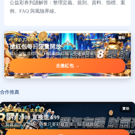
公益彩券判讀解答：整理定義、規則、資料、指標、案
例、FAQ 與風險界線。
贊助
手慢的人只能看別人領
搶紅包每日限量開放
當日存款達標即可到首頁搶紅包，手速決定金額。
去搶紅包 →
合作推薦
贊助
第一筆就多三成本金
首存 2000 直接送 699
新會員限定加碼，碼量只要彩金五倍，領完就能玩。