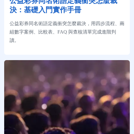
公益彩券同名術語定義衝突怎麼裁
決：基礎入門實作手冊
公益彩券同名術語定義衝突怎麼裁決，用四步流程、兩
組數字案例、比較表、FAQ 與查核清單完成進階判
讀。