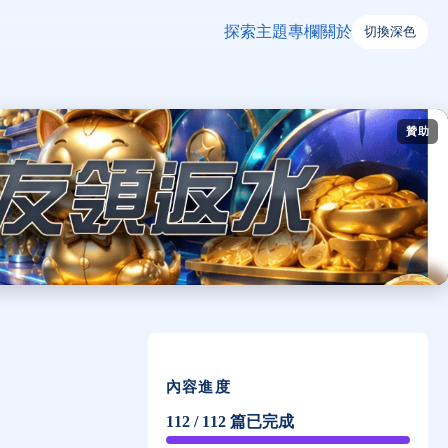
探索
主題
專欄
關於
切換深色
贊助
內容進度
112 / 112 篇已完成