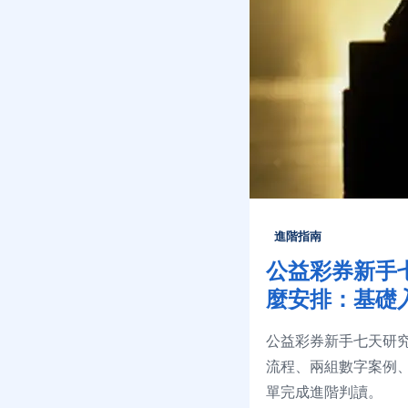
進階指南
公益彩券新手
麼安排：基礎
公益彩券新手七天研
流程、兩組數字案例、
單完成進階判讀。