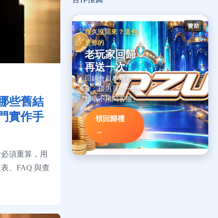
贊助
很久沒回來？這包
是你的
老玩家回歸
再送一次
回鍋會員專屬彩
金，優惠頁面一鍵
領取不用問客服。
哪些舊結
門實作手
領回歸禮
→
論必須重算，用
、FAQ 與查