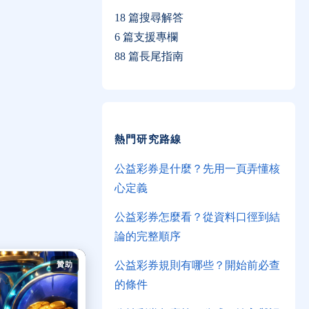
18 篇搜尋解答
6 篇支援專欄
88 篇長尾指南
熱門研究路線
公益彩券是什麼？先用一頁弄懂核
心定義
公益彩券怎麼看？從資料口徑到結
論的完整順序
公益彩券規則有哪些？開始前必查
贊助
的條件