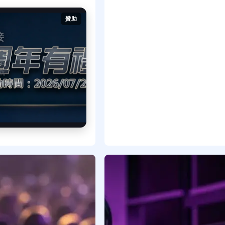
贊助
接
量
就