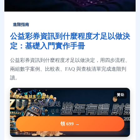
進階指南
公益彩券資訊到什麼程度才足以做決
定：基礎入門實作手冊
公益彩券資訊到什麼程度才足以做決定，用四步流程、
兩組數字案例、比較表、FAQ 與查核清單完成進階判
讀。
贊助
第一筆就多三成本金
首存 2000 直接送 699
新會員限定加碼，碼量只要彩金五倍，領完就能玩。
領 699 →