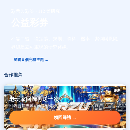
彩票與彩券 · 112 篇研究
公益彩券
不靠口號，從定義、規則、資料、機率、案例與風險
界線建立可重現的研究路線。
瀏覽 8 個完整主題 →
合作推薦
贊助
很久沒回來？這包是你的
老玩家回歸再送一次
回鍋會員專屬彩金，優惠頁面一鍵領取不用問客服。
領回歸禮 →