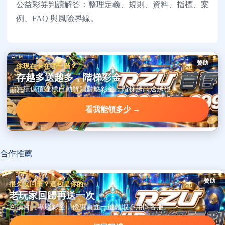
公益彩券判讀解答：整理定義、規則、資料、指標、案
例、FAQ 與風險界線。
贊助
你現在卡在哪一階？
存越多送越多，階梯彩金
累積儲值達標自動解鎖對應彩金，階梯越高送越狠。
看我能領多少 →
合作推薦
贊助
很久沒回來？這包是你的
老玩家回歸再送一次
回鍋會員專屬彩金，優惠頁面一鍵領取不用問客服。