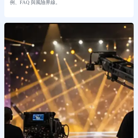
例、FAQ 與風險界線。