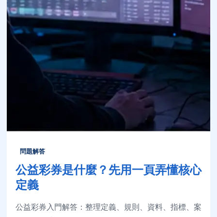
問題解答
公益彩券是什麼？先用一頁弄懂核心
定義
公益彩券入門解答：整理定義、規則、資料、指標、案