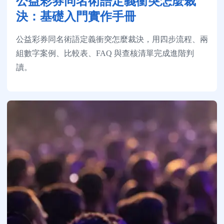
公益彩券同名術語定義衝突怎麼裁
決：基礎入門實作手冊
公益彩券同名術語定義衝突怎麼裁決，用四步流程、兩
組數字案例、比較表、FAQ 與查核清單完成進階判
讀。