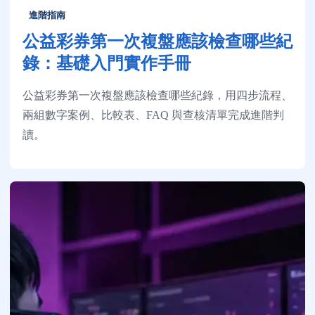
進階指南
公益彩券第一次複盤應該檢查哪些紀
錄：基礎入門實作手冊
公益彩券第一次複盤應該檢查哪些紀錄，用四步流程、
兩組數字案例、比較表、FAQ 與查核清單完成進階判
讀。