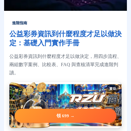
進階指南
公益彩券資訊到什麼程度才足以做決
定：基礎入門實作手冊
公益彩券資訊到什麼程度才足以做決定，用四步流程、
兩組數字案例、比較表、FAQ 與查核清單完成進階判
讀。
贊助
第一筆就多三成本金
首存 2000 直接送 699
新會員限定加碼，碼量只要彩金五倍，領完就能玩。
領 699 →