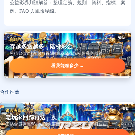
公益彩券判讀解答：整理定義、規則、資料、指標、案
例、FAQ 與風險界線。
贊助
你現在卡在哪一階？
存越多送越多，階梯彩金
累積儲值達標自動解鎖對應彩金，階梯越高送越狠。
看我能領多少 →
合作推薦
贊助
很久沒回來？這包是你的
老玩家回歸再送一次
回鍋會員專屬彩金，優惠頁面一鍵領取不用問客服。