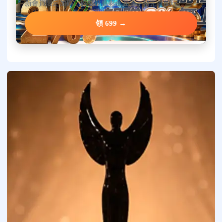
新會員限定加碼，碼量只要彩金五倍，領完就能玩。
領 699 →