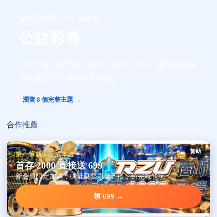
彩票與彩券 · 112 篇研究
公益彩券
不靠口號，從定義、規則、資料、機率、案例與風險
界線建立可重現的研究路線。
瀏覽 8 個完整主題 →
合作推薦
贊助
第一筆就多三成本金
首存 2000 直接送 699
新會員限定加碼，碼量只要彩金五倍，領完就能玩。
領 699 →