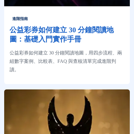
進階指南
公益彩券如何建立 30 分鐘閱讀地
圖：基礎入門實作手冊
公益彩券如何建立 30 分鐘閱讀地圖，用四步流程、兩
組數字案例、比較表、FAQ 與查核清單完成進階判
讀。