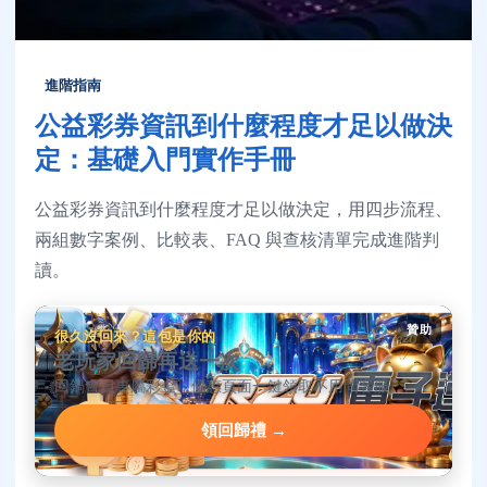
進階指南
公益彩券資訊到什麼程度才足以做決
定：基礎入門實作手冊
公益彩券資訊到什麼程度才足以做決定，用四步流程、
兩組數字案例、比較表、FAQ 與查核清單完成進階判
讀。
贊助
很久沒回來？這包是你的
老玩家回歸再送一次
回鍋會員專屬彩金，優惠頁面一鍵領取不用問客服。
領回歸禮 →