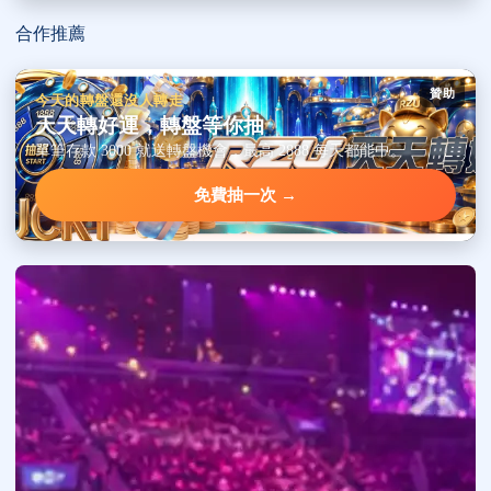
合作推薦
贊助
今天的轉盤還沒人轉走
天天轉好運，轉盤等你抽
單筆存款 3000 就送轉盤機會，最高 2888 每天都能中。
免費抽一次 →