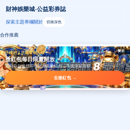
財神娛樂城-公益彩券誌
探索
主題
專欄
關於
切換深色
合作推薦
贊助
手慢的人只能看別人領
搶紅包每日限量開放
當日存款達標即可到首頁搶紅包，手速決定金額。
去搶紅包 →