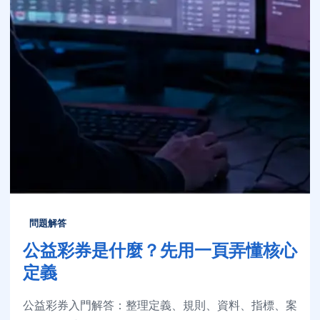
問題解答
公益彩券是什麼？先用一頁弄懂核心
定義
公益彩券入門解答：整理定義、規則、資料、指標、案