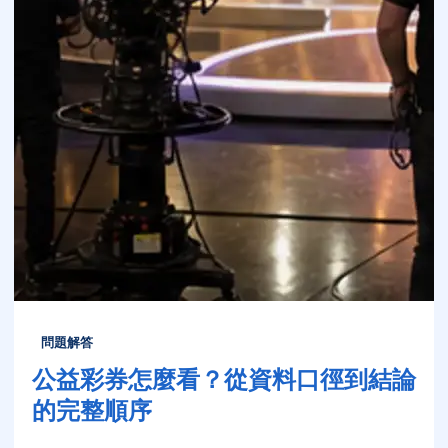
問題解答
公益彩券怎麼看？從資料口徑到結論
的完整順序