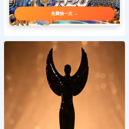
單筆存款 3000 就送轉盤機會，最高 2888 每天都能中。
免費抽一次 →