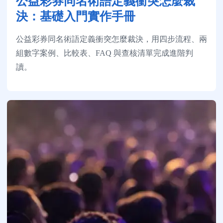
公益彩券同名術語定義衝突怎麼裁
決：基礎入門實作手冊
公益彩券同名術語定義衝突怎麼裁決，用四步流程、兩
組數字案例、比較表、FAQ 與查核清單完成進階判
讀。