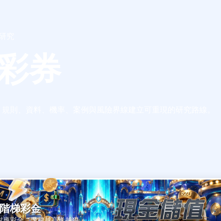
篇研究
彩券
、規則、資料、機率、案例與風險界線建立可重現的研究路線。
階梯彩金
對應彩金，階梯越高送越狠。