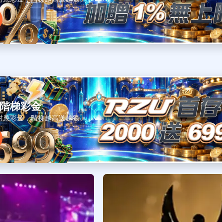
階梯彩金
對應彩金，階梯越高送越狠。