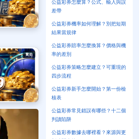
公益彩券怎麼算？公式、輸入與誤
差帶
公益彩券機率如何理解？別把短期
結果當規律
公益彩券賠率怎麼換算？價格與機
率的差別
贊助
公益彩券策略怎麼建立？可重現的
四步流程
公益彩券新手怎麼開始？第一份檢
核表
公益彩券常見錯誤有哪些？十二個
判讀陷阱
公益彩券數據去哪裡看？來源與更