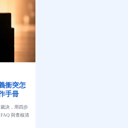
義衝突怎
作手冊
麼裁決，用四步
AQ 與查核清