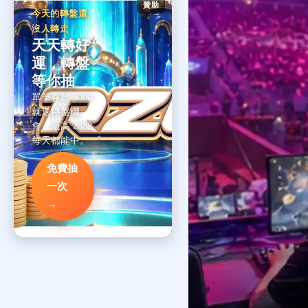
贊助
今天的轉盤還
沒人轉走
天天轉好
運，轉盤
等你抽
單筆存款 3000
就送轉盤機
會，最高 2888
每天都能中。
免費抽
一次
→