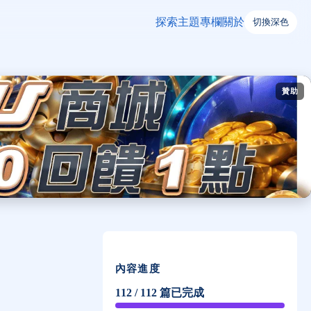
探索
主題
專欄
關於
切換深色
贊助
內容進度
112 / 112 篇已完成