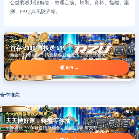
公益彩券判讀解答：整理定義、規則、資料、指標、案
例、FAQ 與風險界線。
贊助
第一筆就多三成本金
首存 2000 直接送 699
新會員限定加碼，碼量只要彩金五倍，領完就能玩。
領 699 →
合作推薦
贊助
今天的轉盤還沒人轉走
天天轉好運，轉盤等你抽
單筆存款 3000 就送轉盤機會，最高 2888 每天都能中。