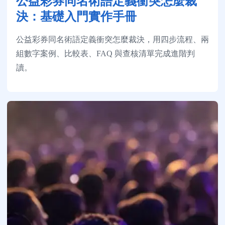
公益彩券同名術語定義衝突怎麼裁
決：基礎入門實作手冊
公益彩券同名術語定義衝突怎麼裁決，用四步流程、兩
組數字案例、比較表、FAQ 與查核清單完成進階判
讀。