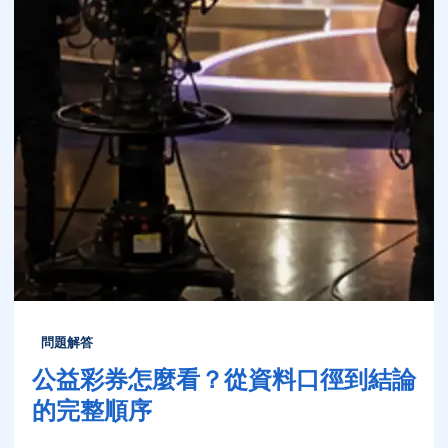
問題解答
公益彩券怎麼看？從資料口徑到結論
的完整順序