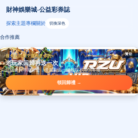
財神娛樂城-公益彩券誌
探索
主題
專欄
關於
切換深色
合作推薦
贊助
很久沒回來？這包是你的
老玩家回歸再送一次
回鍋會員專屬彩金，優惠頁面一鍵領取不用問客服。
領回歸禮 →