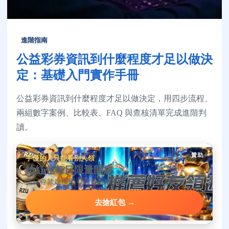
進階指南
公益彩券資訊到什麼程度才足以做決
定：基礎入門實作手冊
公益彩券資訊到什麼程度才足以做決定，用四步流程、
兩組數字案例、比較表、FAQ 與查核清單完成進階判
讀。
贊助
手慢的人只能看別人領
搶紅包每日限量開放
當日存款達標即可到首頁搶紅包，手速決定金額。
去搶紅包 →