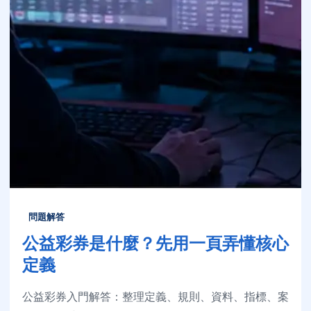
問題解答
公益彩券是什麼？先用一頁弄懂核心
定義
公益彩券入門解答：整理定義、規則、資料、指標、案