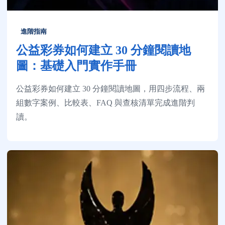
進階指南
公益彩券如何建立 30 分鐘閱讀地
圖：基礎入門實作手冊
公益彩券如何建立 30 分鐘閱讀地圖，用四步流程、兩
組數字案例、比較表、FAQ 與查核清單完成進階判
讀。