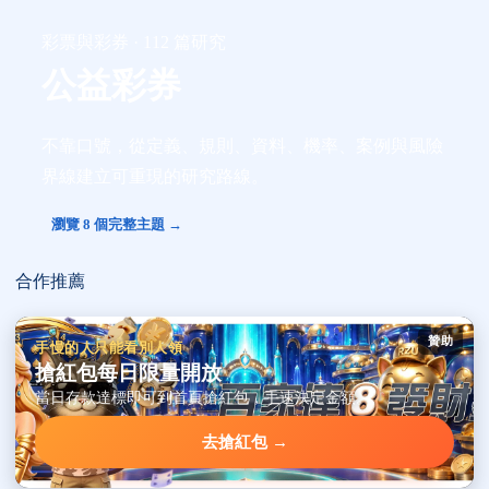
彩票與彩券 · 112 篇研究
公益彩券
不靠口號，從定義、規則、資料、機率、案例與風險
界線建立可重現的研究路線。
瀏覽 8 個完整主題 →
合作推薦
贊助
手慢的人只能看別人領
搶紅包每日限量開放
當日存款達標即可到首頁搶紅包，手速決定金額。
去搶紅包 →