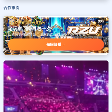
合作推薦
贊助
很久沒回來？這包是你的
老玩家回歸再送一次
回鍋會員專屬彩金，優惠頁面一鍵領取不用問客服。
領回歸禮 →