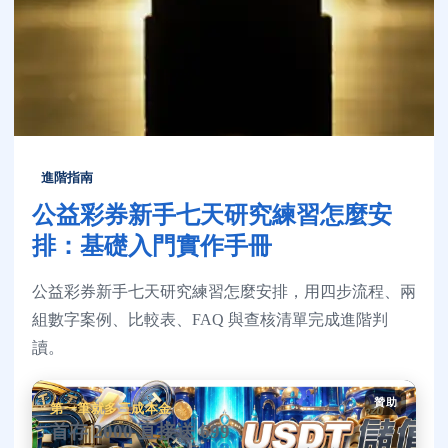
進階指南
公益彩券新手七天研究練習怎麼安
排：基礎入門實作手冊
公益彩券新手七天研究練習怎麼安排，用四步流程、兩
組數字案例、比較表、FAQ 與查核清單完成進階判
讀。
贊助
第一筆就多三成本金
首存 2000 直接送 699