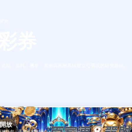
篇研究
彩券
、規則、資料、機率、案例與風險界線建立可重現的研究路線。
開放
頁搶紅包，手速決定金額。