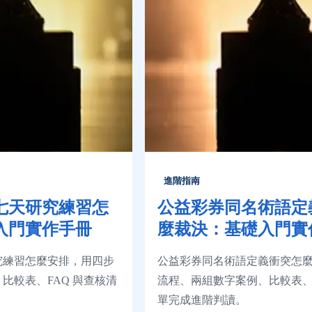
進階指南
七天研究練習怎
公益彩券同名術語定
入門實作手冊
麼裁決：基礎入門實
究練習怎麼安排，用四步
公益彩券同名術語定義衝突怎
比較表、FAQ 與查核清
流程、兩組數字案例、比較表、F
單完成進階判讀。