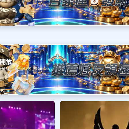
開放
頁搶紅包，手速決定金額。