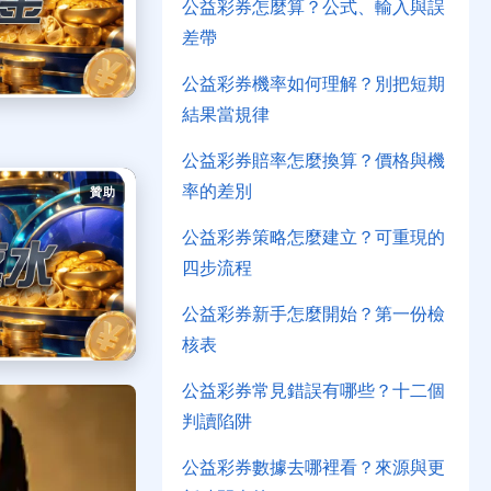
公益彩券怎麼算？公式、輸入與誤
差帶
公益彩券機率如何理解？別把短期
結果當規律
公益彩券賠率怎麼換算？價格與機
率的差別
贊助
公益彩券策略怎麼建立？可重現的
四步流程
公益彩券新手怎麼開始？第一份檢
核表
公益彩券常見錯誤有哪些？十二個
判讀陷阱
公益彩券數據去哪裡看？來源與更