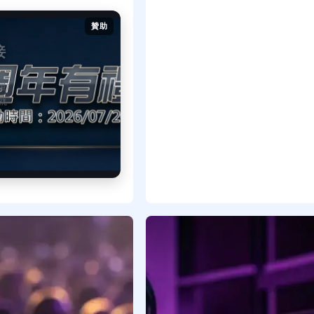
贊助
接
量
就