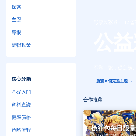
探索
主題
彩票與彩券 · 112 
專欄
公益
編輯政策
不靠口號，從定義
核心分類
瀏覽 8 個完整主題 →
基礎入門
合作推薦
資料查證
機率價格
手慢的人只能看別人領
搶紅包每日限量
策略流程
當日存款達標即可到首