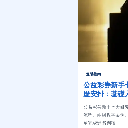
進階指南
公益彩券新手
麼安排：基礎
公益彩券新手七天研
流程、兩組數字案例、
單完成進階判讀。