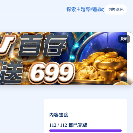
探索
主題
專欄
關於
切換深色
贊助
內容進度
112 / 112 篇已完成