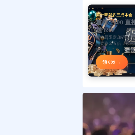
第一筆就多三成本金
首存 2000 直
送 699
新會員限定加碼，碼
只要彩金五倍，領完
能玩。
領 699 →